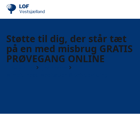
Støtte til dig, der står tæt
på en med misbrug GRATIS
PRØVEGANG ONLINE
Find din by
Fjenneslev
Mindfulness, Meditation & Selvudvikling