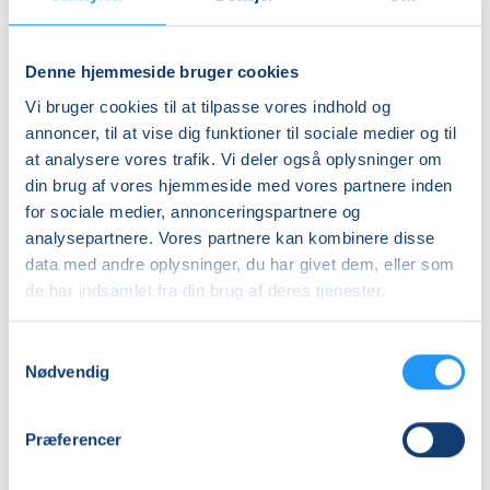
Der vil være faglige oplæg, dialog og deling af
Betal med
refleksioner. Forløbet foregår i et trygt, respektfuldt
og fortroligt rum, som sættes af psykoterapeuterne
Denne hjemmeside bruger cookies
Heidi og Karina.
Vi bruger cookies til at tilpasse vores indhold og
Priser
annoncer, til at vise dig funktioner til sociale medier og til
Ved du allerede nu, at du gerne vil deltage i
Hensyntagende
at analysere vores trafik. Vi deler også oplysninger om
gruppeforløbet med opstart d. 15. september i
din brug af vores hjemmeside med vores partnere inden
Slagelse, kan du tilmelde dig
her.
DKK 0,00
for sociale medier, annonceringspartnere og
analysepartnere. Vores partnere kan kombinere disse
Info
data med andre oplysninger, du har givet dem, eller som
de har indsamlet fra din brug af deres tjenester.
Nummer
3262580GRATIS
Samtykkevalg
Mødegang
Nødvendig
mandag 17.08.2026, kl. 19.00 - 19.30
Antal mødegange
Præferencer
1
mødegang