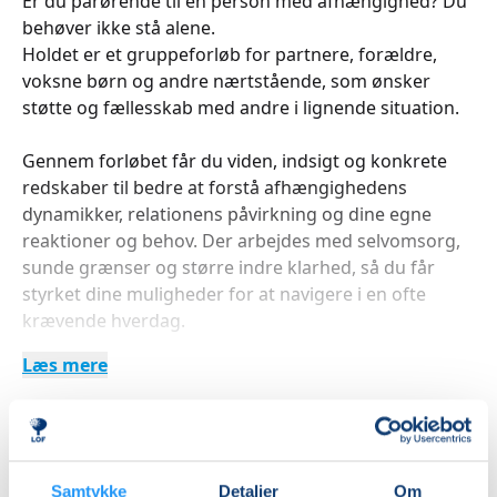
Er du pårørende til en person med afhængighed? Du
behøver ikke stå alene.
Holdet er et gruppeforløb for partnere, forældre,
voksne børn og andre nærtstående, som ønsker
støtte og fællesskab med andre i lignende situation.
Gennem forløbet får du viden, indsigt og konkrete
redskaber til bedre at forstå afhængighedens
dynamikker, relationens påvirkning og dine egne
reaktioner og behov. Der arbejdes med selvomsorg,
sunde grænser og større indre klarhed, så du får
styrket dine muligheder for at navigere i en ofte
krævende hverdag.
Læs mere
Du bliver samtidig en del af et trygt og fortroligt
fællesskab med andre pårørende, hvor der er plads
til refleksion, erfaringsudveksling og støtte – uden
fordømmelse eller krav.
Indlæser frie pladser...
Samtykke
Detaljer
Om