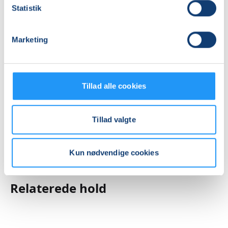
Adresse
Statistik
Online undervisning, ,
Se på kort
Marketing
Praktiske oplysninger
Tillad alle cookies
Mødegange
Tillad valgte
Kun nødvendige cookies
Relaterede hold