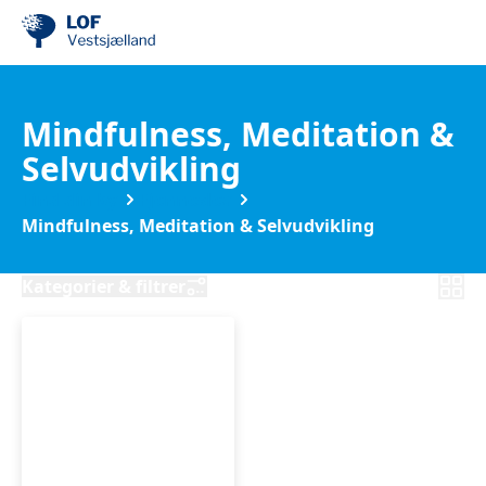
Mindfulness, Meditation &
Selvudvikling
Find din by
Fjenneslev
Mindfulness, Meditation & Selvudvikling
Kategorier & filtrer
Støtte