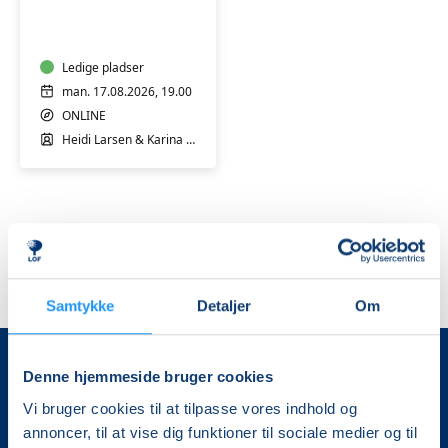
til
dig,
der
står
Ledige pladser
tæt
man. 17.08.2026, 19.00
på
ONLINE
en
Heidi Larsen & Karina Ralsted
med
misbrug
GRATIS
PRØVEGANG
ONLINE
Samtykke
Detaljer
Om
Denne hjemmeside bruger cookies
Vi bruger cookies til at tilpasse vores indhold og
annoncer, til at vise dig funktioner til sociale medier og til