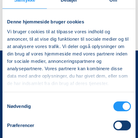
balance
mandage
Denne hjemmeside bruger cookies
Vi bruger cookies til at tilpasse vores indhold og
annoncer, til at vise dig funktioner til sociale medier og til
at analysere vores trafik. Vi deler også oplysninger om
din brug af vores hjemmeside med vores partnere inden
for sociale medier, annonceringspartnere og
analysepartnere. Vores partnere kan kombinere disse
data med andre oplysninger, du har givet dem, eller som
de har indsamlet fra din brug af deres tjenester.
Samtykkevalg
Det, der er vigtigt for samfundet, er vigtigt for os
Nødvendig
Vi skaber rammerne for meningsfulde møder mellem
Præferencer
mere end 100.000 deltagere i hele landet med kurser,
foredrag og oplevelser.