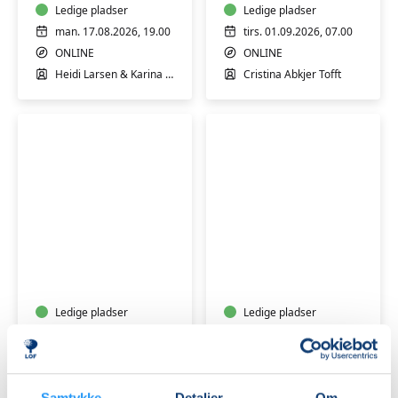
står
Ledige pladser
Tofft
Ledige pladser
tæt
man. 17.08.2026, 19.00
tirs. 01.09.2026, 07.00
på
ONLINE
ONLINE
en
Heidi Larsen & Karina Ralsted
Cristina Abkjer Tofft
med
misbrug
GRATIS
PRØVEGANG
ONLINE
Overgangsalder
Kunstruten
-
med
Mad
Peter
og
Kær:
Hormoner
Ledige pladser
Online
Ledige pladser
-
"live"
tirs. 29.09.2026, 19.30
man. 26.10.2026, 19.00
spis
højskole
ONLINE
ONLINE
dig
over
Isabel Birch Waltersdorph
Peter Kær
i
6
Samtykke
Detaljer
Om