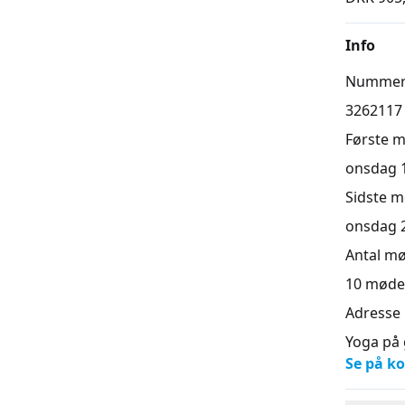
Info
Numme
3262117
Første 
onsdag 19
Sidste 
onsdag 28
Antal m
10
møde
Adresse
Yoga på 
Se på ko