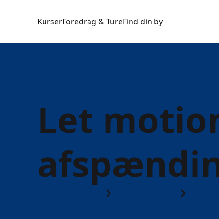
Kurser
Foredrag & Ture
Find din by
Let motio
afspænding
Find din by
Boeslunde
Yoga,