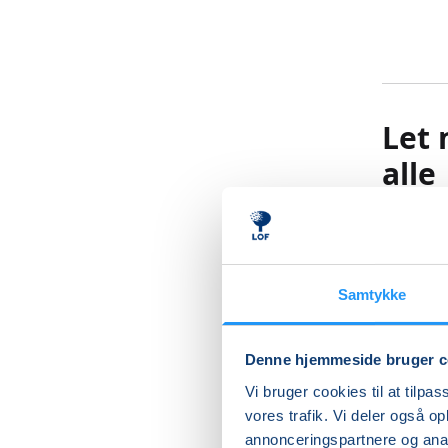
Let 
alle
Få rørt 
afspæn
Samtykke
Let moti
Denne hjemmeside bruger c
Vi bruger cookies til at tilpas
På dette
vores trafik. Vi deler også 
annonceringspartnere og anal