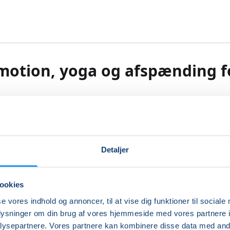
motion, yoga og afspænding f
dig, styrket og smidiggjort dine muskler og slut af med
ding
Detaljer
on, yoga og afspænding for alle.
ookies
se vores indhold og annoncer, til at vise dig funktioner til sociale
 hold kommer vi hele kroppen igennem.
oplysninger om din brug af vores hjemmeside med vores partnere i
ysepartnere. Vores partnere kan kombinere disse data med andr