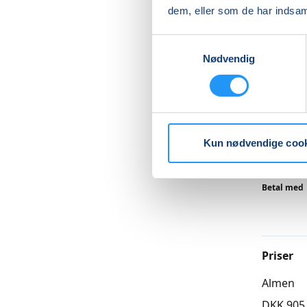
Vi start
dem, eller som de har indsaml
Derefter
Samtykkevalg
kroppen
Nødvendig
Vi slutt
Læs me
Kun nødvendige coo
Betal med
Priser
Almen
DKK 905