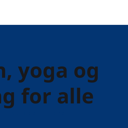
n, yoga og
 for alle
 Pilates og Qi Gong