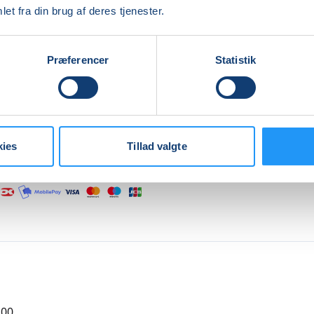
er med at varme op, bevæge os og får pulsen lidt op.
et fra din brug af deres tjenester.
 laver vi yoga øvelser der styrker musklerne og smidiggør h
.
Præferencer
Statistik
er af med afspænding som giver ro i krop og sind.
re
kies
Tillad valgte
Indlæser frie pladser...
,00