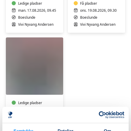
med
Ledige pladser
afspænding
Få pladser
Vivi
for
man. 17.08.2026, 09.45
ons. 19.08.2026, 09.30
alle
Boeslunde
Boeslunde
Vivi Nyvang Andersen
Vivi Nyvang Andersen
Online
MorgenYoga
med
Cristina
Tofft
Ledige pladser
tirs. 01.09.2026, 07.00
ONLINE
Cristina Abkjer Tofft
Samtykke
Detaljer
Om