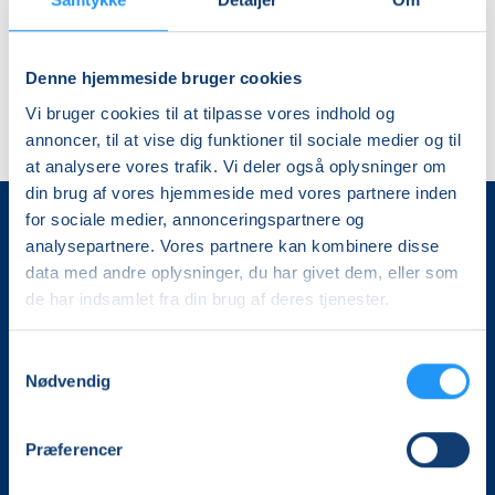
Denne hjemmeside bruger cookies
Vi bruger cookies til at tilpasse vores indhold og
annoncer, til at vise dig funktioner til sociale medier og til
at analysere vores trafik. Vi deler også oplysninger om
din brug af vores hjemmeside med vores partnere inden
for sociale medier, annonceringspartnere og
analysepartnere. Vores partnere kan kombinere disse
data med andre oplysninger, du har givet dem, eller som
de har indsamlet fra din brug af deres tjenester.
Samtykkevalg
Det, der er vigtigt for samfundet, er vigtigt for os
Nødvendig
Vi skaber rammerne for meningsfulde møder mellem
Præferencer
mere end 100.000 deltagere i hele landet med kurser,
foredrag og oplevelser.