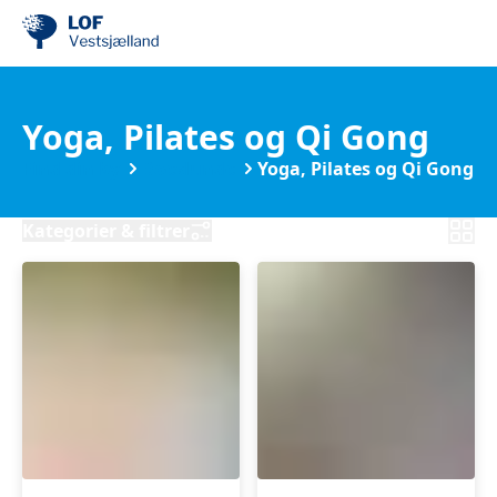
Yoga, Pilates og Qi Gong
Find din by
Boeslunde
Yoga, Pilates og Qi Gong
Kategorier & filtrer
Hatha
Let
Yoga
motion,
i
yoga
Boeslunde
og