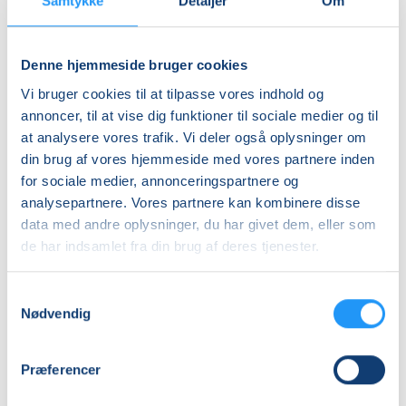
Samtykke
Detaljer
Om
Denne hjemmeside bruger cookies
A
I
Vi bruger cookies til at tilpasse vores indhold og
Vandgymnastik
Vandgymnastik
annoncer, til at vise dig funktioner til sociale medier og til
9.00-
9.35-
9.30
10.05
at analysere vores trafik. Vi deler også oplysninger om
(Almen)
Få pladser
(Almen)
Ledige pladser
din brug af vores hjemmeside med vores partnere inden
tirs. 01.09.2026, 09.00
tirs. 01.09.2026, 09.35
for sociale medier, annonceringspartnere og
Store Heddinge
Store Heddinge
analysepartnere. Vores partnere kan kombinere disse
Hanne Abraham
Hanne Abraham
data med andre oplysninger, du har givet dem, eller som
de har indsamlet fra din brug af deres tjenester.
Samtykkevalg
Nødvendig
Præferencer
C
E