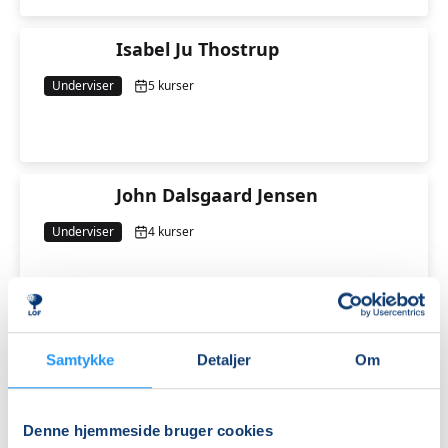
Isabel Ju Thostrup
Underviser
5 kurser
John Dalsgaard Jensen
Underviser
4 kurser
Jonas Jæger Jensen
Samtykke
Detaljer
Om
Underviser
6 kurser
Denne hjemmeside bruger cookies