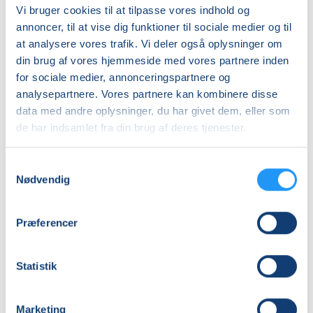
Vi bruger cookies til at tilpasse vores indhold og
Kine Anette Ring Kjær
annoncer, til at vise dig funktioner til sociale medier og til
at analysere vores trafik. Vi deler også oplysninger om
Underviser
Ingen kurser
din brug af vores hjemmeside med vores partnere inden
for sociale medier, annonceringspartnere og
analysepartnere. Vores partnere kan kombinere disse
data med andre oplysninger, du har givet dem, eller som
Mette Ottesen
de har indsamlet fra din brug af deres tjenester.
Underviser
3 kurser
Samtykkevalg
Nødvendig
Præferencer
Mette Steffensen
Underviser
1 kursus
Statistik
Marketing