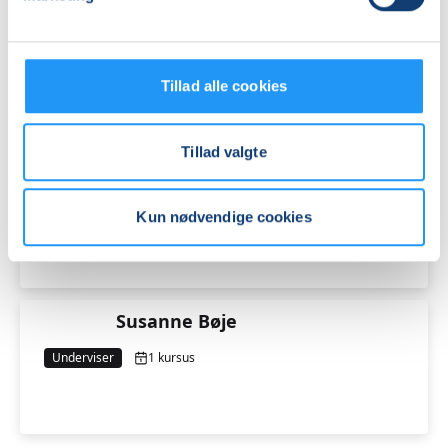
Nicoline Elvang
Underviser
3 kurser
Tillad alle cookies
Tillad valgte
Niels Krause-Kjær
Underviser
1 kursus
Kun nødvendige cookies
Susanne Bøje
Underviser
1 kursus