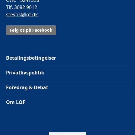
CVR. 15247398
Tlf. 3082 9012
stevns@lof.dk
Følg os på Facebook
Betalingsbetingelser
Privatlivspolitik
Foredrag & Debat
Om LOF