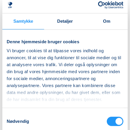
Nummer
AE26
Samtykke
Detaljer
Om
Første mødegang
tirsdag 01.09.2026, kl. 09.00 - 09.30
Denne hjemmeside bruger cookies
Sidste mødegang
Vi bruger cookies til at tilpasse vores indhold og
tirsdag 08.12.2026, kl. 09.00 - 09.30
annoncer, til at vise dig funktioner til sociale medier og til
Antal mødegange
at analysere vores trafik. Vi deler også oplysninger om
14
mødegange
din brug af vores hjemmeside med vores partnere inden
for sociale medier, annonceringspartnere og
Adresse
analysepartnere. Vores partnere kan kombinere disse
Stevnsbadet, Parkvej 3, 4660
, Store Heddinge
data med andre oplysninger, du har givet dem, eller som
(Svømmehallen)
de har indsamlet fra din brug af deres tjenester.
Se på kort
Samtykkevalg
Praktiske oplysninger
Nødvendig