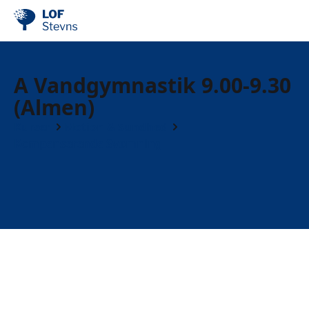
A Vandgymnastik 9.00-9.30
(Almen)
Kurser
Motion & Sundhed
Kompenserende Svømning