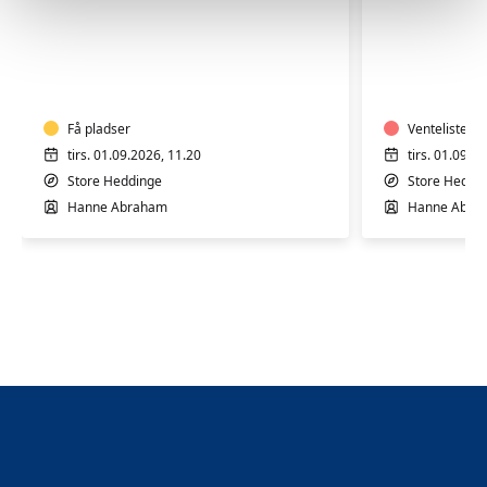
E
H
Hensyntagende
Vandgym
svømmeteknik
9.00-
(11:20-
9.30
11:50)
Få pladser
K
Venteliste
tirs. 01.09.2026, 11.20
tirs. 01.09.2
Store Heddinge
Store Heddi
Hanne Abraham
Hanne Abra