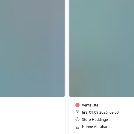
H
Vandgymnastik
9.00-
9.30
K
Venteliste
tirs. 01.09.2026, 09.00
Store Heddinge
Hanne Abraham