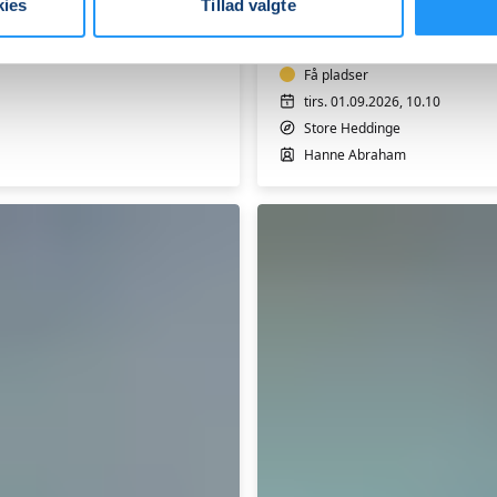
-
kies
Tillad valgte
10:40
Få pladser
tirs. 01.09.2026, 10.10
Store Heddinge
Hanne Abraham