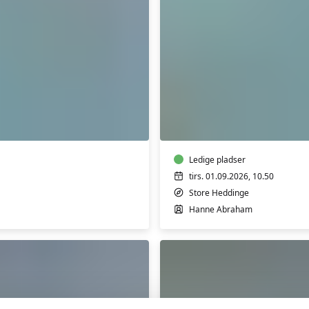
L
Vandgymnastik
10:50-
11:35
Ledige pladser
tirs. 01.09.2026, 10.50
Store Heddinge
Hanne Abraham