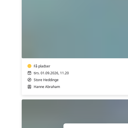
E
Hensyntagende
svømmeteknik
(11:20-
11:50)
Få pladser
tirs. 01.09.2026, 11.20
Store Heddinge
Hanne Abraham