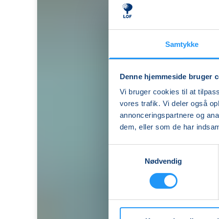
Samtykke
Denne hjemmeside bruger c
Vi bruger cookies til at tilpas
vores trafik. Vi deler også 
annonceringspartnere og anal
dem, eller som de har indsaml
Samtykkevalg
Nødvendig
I
Vandgymnastik
9.35-