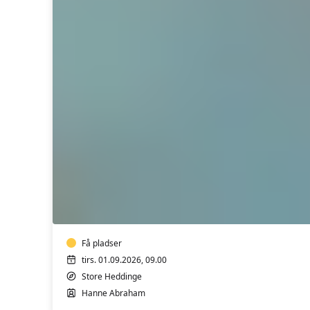
A
Vandgymnastik
9.00-
9.30
(Almen)
Få pladser
tirs. 01.09.2026, 09.00
Store Heddinge
Hanne Abraham