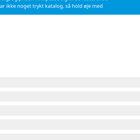
r ikke noget trykt katalog, så hold øje med
.