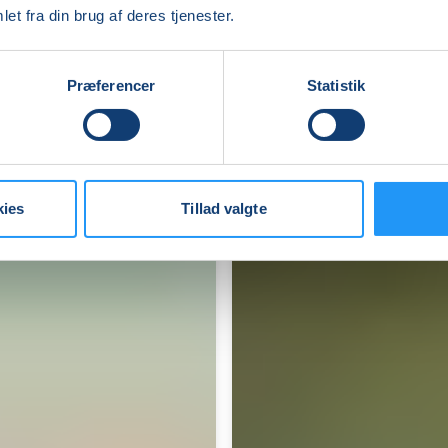
–
et fra din brug af deres tjenester.
hverdag
i
filosofien
Ledige pladser
Præferencer
Statistik
(LIGE
tirs. 15.09.2026, 18.30
UGER)
Ringsted
m/
Lars Petersen
Lars
Petersen
kies
Tillad valgte