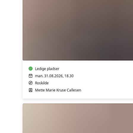
Forstå
dig
selv
og
hvorfor
andre
reagerer
Ledige pladser
anderledes
man. 31.08.2026, 18.30
-
Roskilde
v/
Mette Marie Kruse Callesen
Mette
Marie
Kruse
Callesen