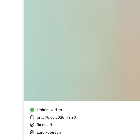
Psykologi
i
hverdagen
–
hverdag
i
psykologien
Ledige pladser
(LIGE
ons. 16.09.2026, 18.30
UGER)
Ringsted
m/
Lars Petersen
Lars