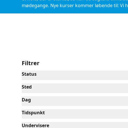
mødegange. Nye kurser kommer løbende til: Vi ha
hjemmesiden eller tilmeld dig nyhedsbrevet HER 
Filtrer
Status
Sted
Dag
Tidspunkt
Undervisere