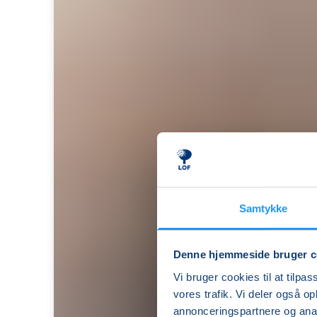
Samtykke
Denne hjemmeside bruger c
Forstå
Vi bruger cookies til at tilpas
dig
vores trafik. Vi deler også 
selv
annonceringspartnere og anal