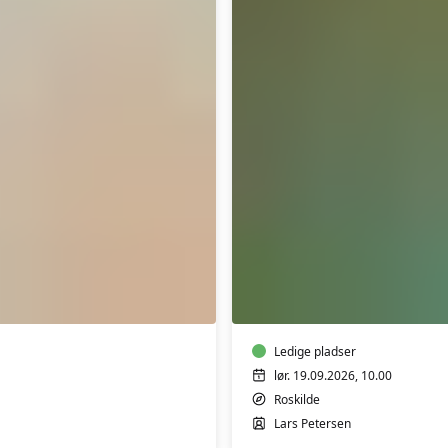
Weekendseminar:
Livet,
filosofien
og
psykologien
v/
filosof
Ledige pladser
Lars
lør. 19.09.2026, 10.00
Petersen
Roskilde
Lars Petersen