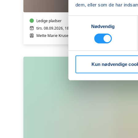
og
dem, eller som de har indsaml
hvorfor
andre
Samtykkevalg
reagerer
Ledige pladser
Nødvendig
anderledes
tirs. 08.09.2026, 18.30
-
Mette Marie Kruse Callesen
v/
Mette
Marie
Kruse
Kun nødvendige coo
Callesen