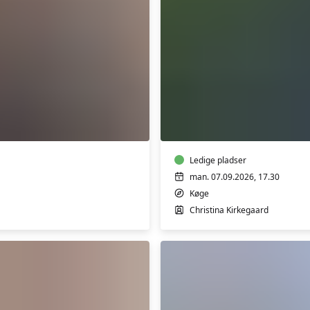
Skab
ro
og
overskud
i
livet
m/
Ledige pladser
Bente
man. 07.09.2026, 17.30
Yde
Køge
Enert
Christina Kirkegaard
og
Christina
Kirkegaard