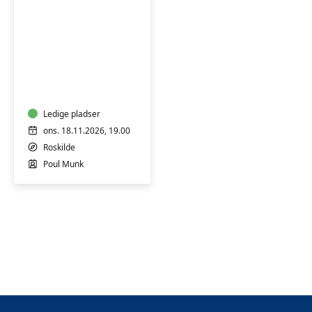
Callesen
Har
du
styr
på
din
Ledige pladser
pension
ons. 18.11.2026, 19.00
–
Roskilde
eller
Poul Munk
står
det
stadig
lidt
uklart?