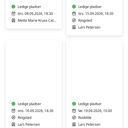
og
–
hvorfor
Ledige pladser
hverdag
Ledige pladser
andre
i
tirs. 08.09.2026, 18.30
tirs. 15.09.2026, 18.30
reagerer
filosofien
Mette Marie Kruse Callesen
Ringsted
anderledes
(LIGE
Lars Petersen
-
UGER)
v/
m/
Mette
Lars
Marie
Petersen
Kruse
Callesen
Psykologi
Weekendseminar:
i
Livet,
hverdagen
filosofien
–
og
hverdag
Ledige pladser
psykologien
Ledige pladser
i
v/
ons. 16.09.2026, 18.30
lør. 19.09.2026, 10.00
psykologien
filosof
Ringsted
Roskilde
(LIGE
Lars
Lars Petersen
Lars Petersen