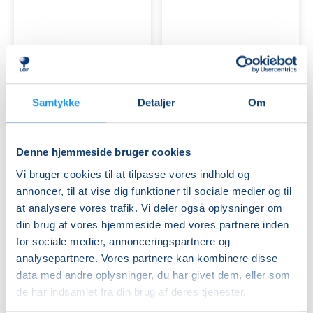
Har
Start
du
et
styr
Bed
på
&
Samtykke
Detaljer
Om
din
Ledige pladser
Breakfast
Ledige pladser
pension
-
ons. 30.09.2026, 19.00
lør. 03.10.2026, 10.00
–
Weekendkursus
Taastrup
Ringsted
eller
Denne hjemmeside bruger cookies
Poul Munk
Anette Friis Nielsen
står
Vi bruger cookies til at tilpasse vores indhold og
det
annoncer, til at vise dig funktioner til sociale medier og til
stadig
lidt
at analysere vores trafik. Vi deler også oplysninger om
uklart?
din brug af vores hjemmeside med vores partnere inden
for sociale medier, annonceringspartnere og
analysepartnere. Vores partnere kan kombinere disse
data med andre oplysninger, du har givet dem, eller som
Kender
Kender
de har indsamlet fra din brug af deres tjenester.
du
du