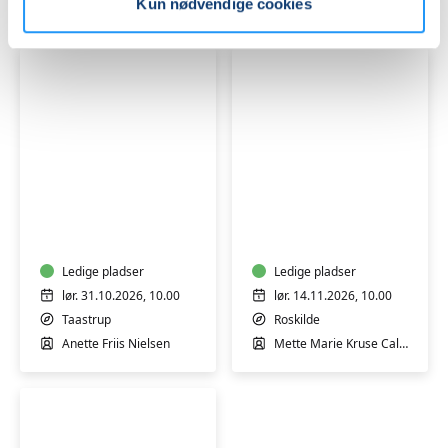
Mette Marie Kruse Callesen
Poul Munk
Kun nødvendige cookies
-
står
v/
det
Mette
stadig
Marie
lidt
Kruse
uklart?
Callesen
Start
Overlev
et
julen
Bed
med
&
dem
Breakfast
Ledige pladser
du
Ledige pladser
-
holder
lør. 31.10.2026, 10.00
lør. 14.11.2026, 10.00
Weekendkursus
af
Taastrup
Roskilde
-
Anette Friis Nielsen
Mette Marie Kruse Callesen
weekendkursus
v/
Mette
Marie
Kruse