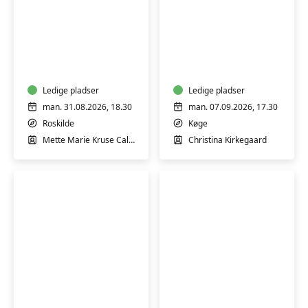
Forstå
Skab
dig
ro
selv
og
og
overskud
hvorfor
Ledige pladser
i
Ledige pladser
andre
livet
man. 31.08.2026, 18.30
man. 07.09.2026, 17.30
reagerer
m/
Roskilde
Køge
anderledes
Bente
Mette Marie Kruse Callesen
Christina Kirkegaard
-
Yde
v/
Enert
Mette
og
Marie
Christina
Kruse
Kirkegaard
Callesen
Forstå
Filosofi
dig
i
selv
hverdagen