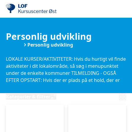
Personlig udvikling
Kurser
Personlig udvikling
LOKALE KURSER/AKTIVITETER: Hvis du hurtigt vil finde
aktiviteter i dit lokalområde, så søg i menupunktet
under de enkelte kommuner TILMELDING - OGSÅ
EFTER OPSTART: Hvis der er plads på et hold, der er
startet, så kan du sagtens tilmelde dig, og prisen vil
tilpasse sig til de resterende mødegange. Nye kurser
Kategorier & filtrer
kommer løbende til: Vi har ikke noget trykt katalog,
så hold øje med hjemmesiden eller tilmeld dig
nyhedsbrevet HER .