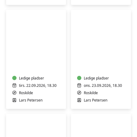
UGER)
Petersen
m/
Lars
Petersen
Filosofi
Psykologi
i
i
hverdagen
hverdagen
–
–
hverdag
Ledige pladser
hverdag
Ledige pladser
i
i
tirs. 22.09.2026, 18.30
ons. 23.09.2026, 18.30
filosofien
psykologien
Roskilde
Roskilde
(ULIGE
(ULIGE
Lars Petersen
Lars Petersen
UGER)
UGER)
m/
m/
Lars
Lars
Petersen
Petersen