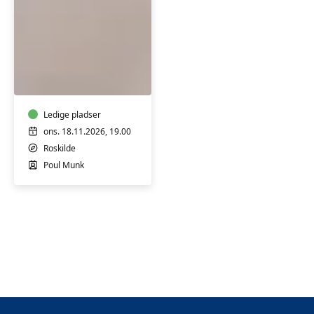
Callesen
Har
du
styr
på
din
Ledige pladser
pension
ons. 18.11.2026, 19.00
–
Roskilde
eller
Poul Munk
står
det
stadig
lidt
uklart?