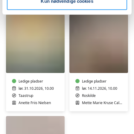
Mette Marie Kruse Callesen
Poul Munk
Kun nødvendige cookies
-
står
v/
det
Mette
stadig
Marie
lidt
Kruse
uklart?
Callesen
Start
Overlev
et
julen
Bed
med
&
dem
Breakfast
Ledige pladser
du
Ledige pladser
-
holder
lør. 31.10.2026, 10.00
lør. 14.11.2026, 10.00
Weekendkursus
af
Taastrup
Roskilde
-
Anette Friis Nielsen
Mette Marie Kruse Callesen
weekendkursus
v/
Mette
Marie
Kruse