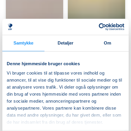
Har
Start
du
et
styr
Bed
på
&
Samtykke
Detaljer
Om
din
Ledige pladser
Breakfast
Ledige pladser
pension
-
ons. 30.09.2026, 19.00
lør. 03.10.2026, 10.00
–
Weekendkursus
Taastrup
Ringsted
eller
Denne hjemmeside bruger cookies
Poul Munk
Anette Friis Nielsen
står
Vi bruger cookies til at tilpasse vores indhold og
det
annoncer, til at vise dig funktioner til sociale medier og til
stadig
lidt
at analysere vores trafik. Vi deler også oplysninger om
uklart?
din brug af vores hjemmeside med vores partnere inden
for sociale medier, annonceringspartnere og
analysepartnere. Vores partnere kan kombinere disse
data med andre oplysninger, du har givet dem, eller som
Kender
Kender
de har indsamlet fra din brug af deres tjenester.
du
du