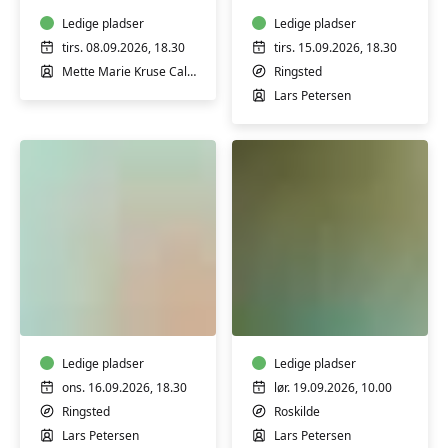
og
–
hvorfor
Ledige pladser
hverdag
Ledige pladser
andre
i
tirs. 08.09.2026, 18.30
tirs. 15.09.2026, 18.30
reagerer
filosofien
Mette Marie Kruse Callesen
Ringsted
anderledes
(LIGE
Lars Petersen
-
UGER)
v/
m/
Mette
Lars
Marie
Petersen
Kruse
Callesen
Psykologi
Weekendseminar:
i
Livet,
hverdagen
filosofien
–
og
hverdag
Ledige pladser
psykologien
Ledige pladser
i
v/
ons. 16.09.2026, 18.30
lør. 19.09.2026, 10.00
psykologien
filosof
Ringsted
Roskilde
(LIGE
Lars
Lars Petersen
Lars Petersen