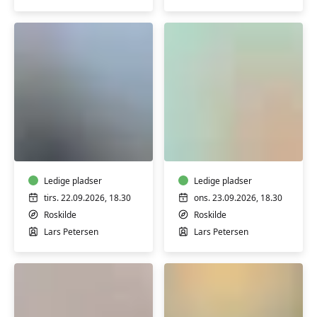
UGER)
Petersen
m/
Lars
Petersen
Filosofi
Psykologi
i
i
hverdagen
hverdagen
–
–
hverdag
Ledige pladser
hverdag
Ledige pladser
i
i
tirs. 22.09.2026, 18.30
ons. 23.09.2026, 18.30
filosofien
psykologien
Roskilde
Roskilde
(ULIGE
(ULIGE
Lars Petersen
Lars Petersen
UGER)
UGER)
m/
m/
Lars
Lars
Petersen
Petersen