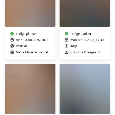
Forstå
Naturterapi
dig
og
selv
forebyggelse
og
af
hvorfor
Ledige pladser
stress
Ledige pladser
andre
-
man. 31.08.2026, 18.30
man. 07.09.2026, 17.30
reagerer
4
Roskilde
Køge
anderledes
gange
Mette Marie Kruse Callesen
Christina Kirkegaard
-
v/
Mette
Marie
Kruse
Callesen
Forstå
Filosofi
dig
i
selv
hverdagen