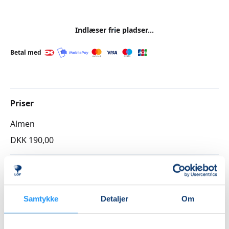
Indlæser frie pladser...
Betal med
Priser
Almen
DKK 190,00
Info
Nummer
Samtykke
Detaljer
Om
6474370
Mødegang