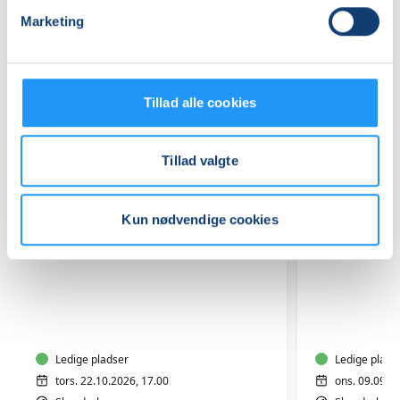
Marketing
Relaterede hold
Tillad alle cookies
Tillad valgte
Kun nødvendige cookies
Workshop
Akvarel
i
for
Craft-
begynde
psykologi
og
-
Ledige pladser
øvede
Ledige plads
Skanderborg
tors. 22.10.2026, 17.00
ons. 09.09.2