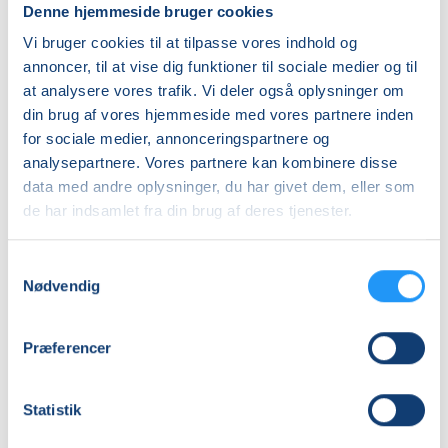
Denne hjemmeside bruger cookies
lørdag 03.10.2026, kl. 09.00 - 11.45
Vi bruger cookies til at tilpasse vores indhold og
Antal mødegange
annoncer, til at vise dig funktioner til sociale medier og til
1
mødegang
at analysere vores trafik. Vi deler også oplysninger om
Adresse
din brug af vores hjemmeside med vores partnere inden
for sociale medier, annonceringspartnere og
Vestermølle, Oddervej 80, 8660
, Skanderborg
(LOF
analysepartnere. Vores partnere kan kombinere disse
Keramikskolen)
data med andre oplysninger, du har givet dem, eller som
Se på kort
de har indsamlet fra din brug af deres tjenester.
Praktiske oplysninger
Samtykkevalg
Nødvendig
Mødegange
Præferencer
Statistik