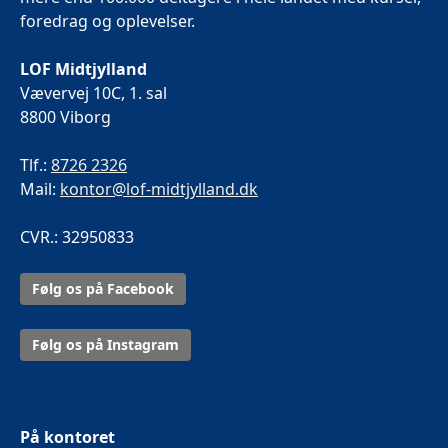
foredrag og oplevelser.
LOF Midtjylland
Vævervej 10C, 1. sal
8800 Viborg
Tlf.:
8726 2326
Mail:
kontor@lof-midtjylland.dk
CVR.: 32950833
Følg os på Facebook
Følg os på Instagram
På kontoret