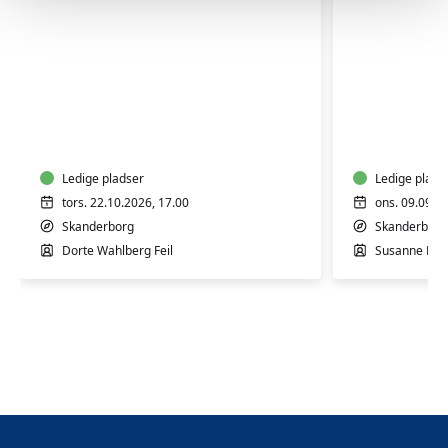
Workshop
Akvarel
i
for
Craft-
begynde
psykologi
og
-
Ledige pladser
øvede
Ledige plads
Skanderborg
tors. 22.10.2026, 17.00
ons. 09.09.2
Skanderborg
Skanderborg
Dorte Wahlberg Feil
Susanne Kre