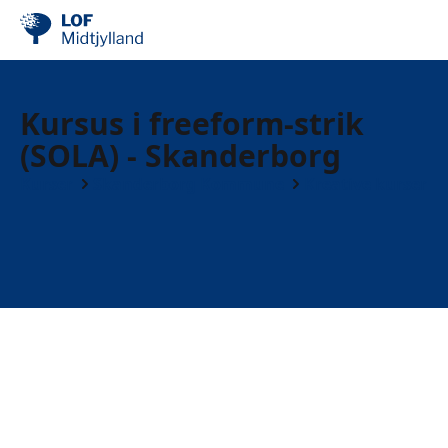
Kursus i freeform-strik
(SOLA) - Skanderborg
Kurser
Skanderborg Kommune
Kreative kurser