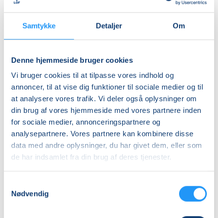
Underviser tager også noget uldgarn med, som frit
Almen
kan bruges til strik.
DKK 550,00
Samtykke
Detaljer
Om
Info
Det vil desuden være muligt at købe Signes plakater
Denne hjemmeside bruger cookies
Nummer
til workshoppen.
Vi bruger cookies til at tilpasse vores indhold og
6472070
annoncer, til at vise dig funktioner til sociale medier og til
at analysere vores trafik. Vi deler også oplysninger om
Mødegang
LOF har flere gode workshops/weekendkurser, som
din brug af vores hjemmeside med vores partnere inden
lørdag 24.10.2026, kl. 13.00 - 16.00
er værd at køre efter. Se vores weekendkurser
her
for sociale medier, annonceringspartnere og
Antal mødegange
analysepartnere. Vores partnere kan kombinere disse
data med andre oplysninger, du har givet dem, eller som
1
mødegang
de har indsamlet fra din brug af deres tjenester.
Adresse
FLOK, Dyrehaven 10, Pavillon 5, 8660
, Skanderborg
Samtykkevalg
(Stort møderum 1.1)
Nødvendig
Se på kort