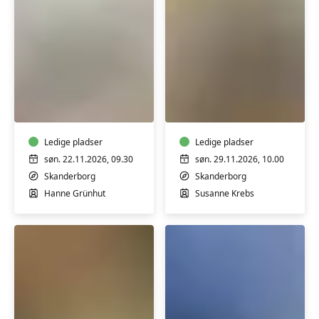
Advent
Keramik-
/
kursus:
Julekursus
Håndlavet
keramik
Ledige pladser
-
Ledige pladser
weekend
søn. 22.11.2026, 09.30
søn. 29.11.2026, 10.00
Skanderborg
Skanderborg
Hanne Grünhut
Susanne Krebs