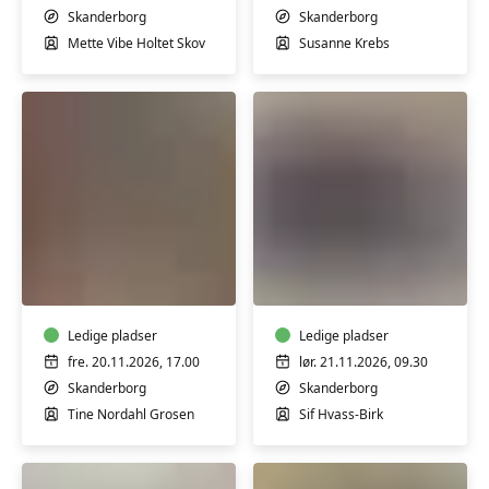
Papirbroderi
-
Skanderborg
Skanderborg
med
endags
Mette Vibe Holtet Skov
Susanne Krebs
vinter-
kursus
og
juletema
Keramik,
Sy
gløgg
dit
og
eget
knas
undertøj
Ledige pladser
-
Ledige pladser
weekendkursus
fre. 20.11.2026, 17.00
lør. 21.11.2026, 09.30
-
Skanderborg
Skanderborg
Skanderborg
Tine Nordahl Grosen
Sif Hvass-Birk