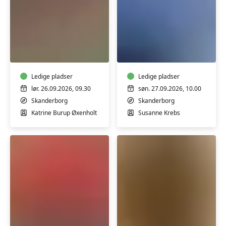
Pileflet
Akvarel
for
for
begyndere
begyndere
og
og
øvede
Ledige pladser
let
Ledige pladser
-
øvede
lør. 26.09.2026, 09.30
søn. 27.09.2026, 10.00
Skanderborg
-
Skanderborg
Skanderborg
endags
Katrine Burup Øxenholt
Susanne Krebs
kursus
Papirblomster
-
Limteknik