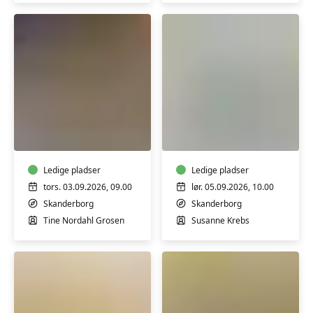
Keramik:
Akvarel
Formiddagskursus
weekend
i
-
drejning
for
-
Ledige pladser
begyndere
Ledige pladser
teknik
og
tors. 03.09.2026, 09.00
lør. 05.09.2026, 10.00
og
øvede
Skanderborg
Skanderborg
formsprog
Tine Nordahl Grosen
Susanne Krebs