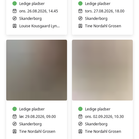
og
Ledige pladser
begyndere
Ledige pladser
let
og
ons. 26.08.2026, 14.45
tors. 27.08.2026, 18.00
øvede
let
Skanderborg
Skanderborg
øvede
Louise Kousgaard Lyngaae
Tine Nordahl Grosen
Keramik-
Keramik-
kursus:
kursus:
Drejekursus
Skab
nybegynder
i
-
Ledige pladser
ler
Ledige pladser
weekend
lør. 29.08.2026, 09.00
ons. 02.09.2026, 10.30
Skanderborg
Skanderborg
Tine Nordahl Grosen
Tine Nordahl Grosen