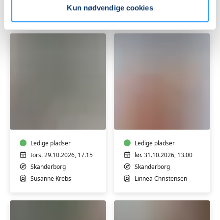
Kun nødvendige cookies
Hanne Langhoff Wagener
Louise Kousgaard Lyngaae
Keramik-
Lær
kursus:
hønsestrik
Håndlavet
keramik
Ledige pladser
Ledige pladser
tors. 29.10.2026, 17.15
lør. 31.10.2026, 13.00
Skanderborg
Skanderborg
Susanne Krebs
Linnea Christensen