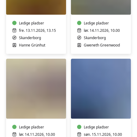
x
på
Blomster
genbrugstekstiler
-
Ledige pladser
Skanderborg
Ledige pladser
fre. 13.11.2026, 13.15
lør. 14.11.2026, 10.00
Skanderborg
Skanderborg
Hanne Grünhut
Gweneth Greenwood
Stjerner
Akvarel
og
for
snefnug
begyndere
i
og
papirbroderi
Ledige pladser
let
Ledige pladser
/
øvede
lør. 14.11.2026, 10.00
søn. 15.11.2026, 10.00