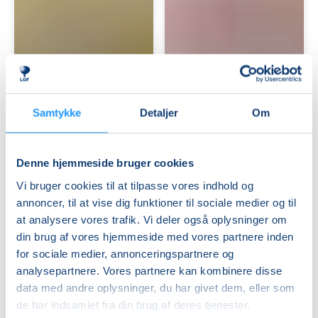
Akvarel
Kursus
for
i
begyndere
freeform-
og
strik
Samtykke
Detaljer
Om
øvede
Ledige pladser
(SOLA)
Ledige pladser
-
fre. 23.10.2026, 10.30
lør. 24.10.2026, 13.00
Skanderborg
Skanderborg
Skanderborg
Denne hjemmeside bruger cookies
Susanne Krebs
Signe Riisom
Vi bruger cookies til at tilpasse vores indhold og
annoncer, til at vise dig funktioner til sociale medier og til
at analysere vores trafik. Vi deler også oplysninger om
din brug af vores hjemmeside med vores partnere inden
for sociale medier, annonceringspartnere og
analysepartnere. Vores partnere kan kombinere disse
data med andre oplysninger, du har givet dem, eller som
Keramik-
Keramik:
de har indsamlet fra din brug af deres tjenester.