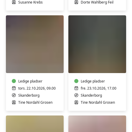
voksne
Susanne Krebs
Dorte Wahlberg Feil
Keramik:
Keramik,
Formiddagskursus
mokka
i
og
drejning
bobler
-
Ledige pladser
Ledige pladser
teknik
tors. 22.10.2026, 09.00
fre. 23.10.2026, 17.00
og
Skanderborg
Skanderborg
formsprog
Tine Nordahl Grosen
Tine Nordahl Grosen