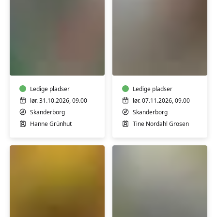
Blomsterbinding:
Keramik-
kranse,
kursus:
gravpynt
Drejekursus
og
nybegynder
bårebuketter
Ledige pladser
-
Ledige pladser
weekend
lør. 31.10.2026, 09.00
lør. 07.11.2026, 09.00
Skanderborg
Skanderborg
Hanne Grünhut
Tine Nordahl Grosen
3
Batik