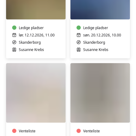
Keramik-
Akvarel
kursus:
for
Keramikhygge
begyndere
-
og
for
Ledige pladser
let
Ledige pladser
børn
øvede
lør. 12.12.2026, 11.00
søn. 20.12.2026, 10.00
og
-
Skanderborg
Skanderborg
voksne
endags
Susanne Krebs
Susanne Krebs
kursus
Keramik:
Keramik:
Drejekursus
Drejekursus
for
for
begyndere
begyndere
og
Venteliste
og
Venteliste