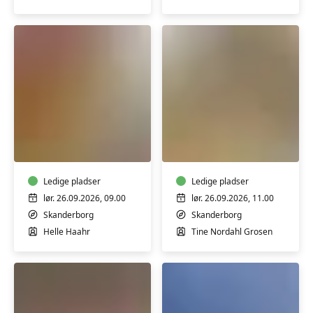
Kreativ
Keramik-
mindfulness
kursus:
-
Keramikhygge
styrk
-
dit
Ledige pladser
for
Ledige pladser
mentale
børn
lør. 26.09.2026, 09.00
lør. 26.09.2026, 11.00
helbred
og
Skanderborg
Skanderborg
voksne
Helle Haahr
Tine Nordahl Grosen