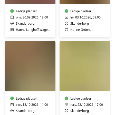
Skanderborg
Ledige pladser
Ledige pladser
ons. 30.09.2026, 18.00
lør. 03.10.2026, 09.00
Skanderborg
Skanderborg
Hanne Langhoff Wagener
Hanne Grünhut
Keramik-
Workshop
kursus:
i
Keramikhygge
Craft-
-
psykologi
for
Ledige pladser
-
Ledige pladser
børn
Skanderborg
søn. 18.10.2026, 11.00
tors. 22.10.2026, 17.00
og
Skanderborg
Skanderborg