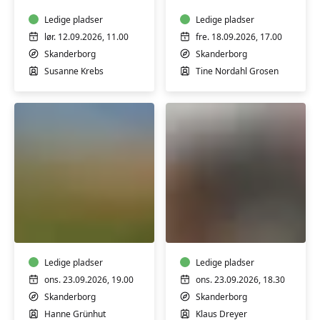
-
bobler
for
Ledige pladser
Ledige pladser
børn
lør. 12.09.2026, 11.00
fre. 18.09.2026, 17.00
og
Skanderborg
Skanderborg
voksne
Susanne Krebs
Tine Nordahl Grosen
Fotokursus
Blomsterbinding
for
begyndere
-
Ledige pladser
lær
Ledige pladser
teknik
ons. 23.09.2026, 19.00
ons. 23.09.2026, 18.30
og
Skanderborg
Skanderborg
billederedigering
Hanne Grünhut
Klaus Dreyer