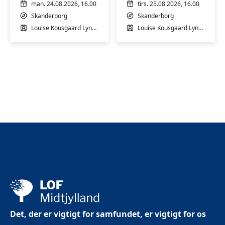
let
let
man. 24.08.2026, 16.00
tirs. 25.08.2026, 16.00
øvede
øvede
Skanderborg
Skanderborg
Louise Kousgaard Lyngaae
Louise Kousgaard Lyngaae
Det, der er vigtigt for samfundet, er vigtigt for os