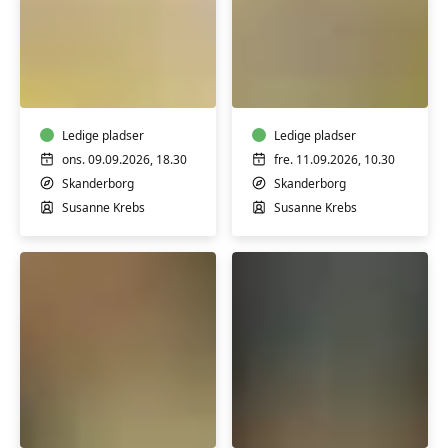
Akvarel
Akvarel
for
for
begyndere
begyndere
og
og
øvede
Ledige pladser
øvede
Ledige pladser
ons. 09.09.2026, 18.30
fre. 11.09.2026, 10.30
Skanderborg
Skanderborg
Susanne Krebs
Susanne Krebs
Keramik-
Keramik,
kursus:
mokka
Keramikhygge
og