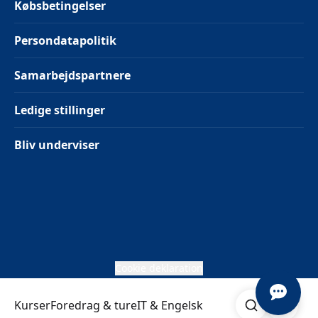
Købsbetingelser
Persondatapolitik
Samarbejdspartnere
Ledige stillinger
Bliv underviser
Cookie deklaration
Søg
Åben me
Kurser
Foredrag & ture
IT & Engelsk