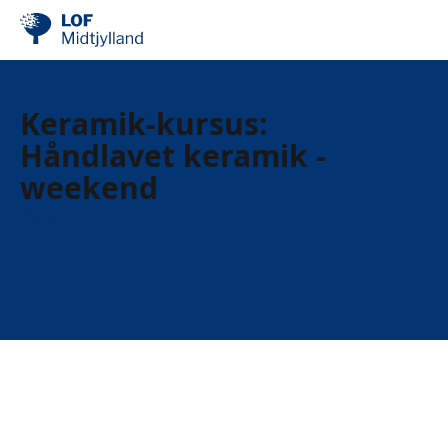
Keramik-kursus:
Håndlavet keramik -
weekend
Kurser