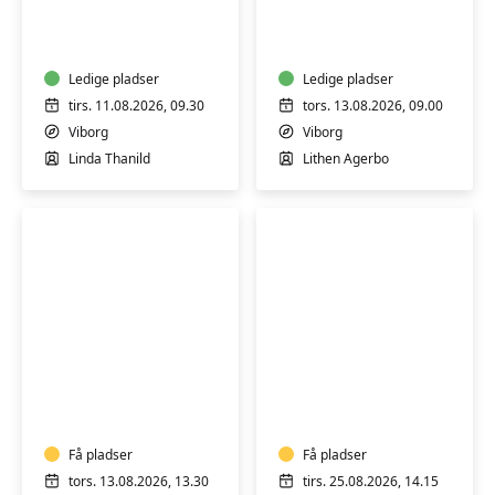
-
-
Hold
Hold
8
7
Ledige pladser
Ledige pladser
tirs. 11.08.2026, 09.30
tors. 13.08.2026, 09.00
Viborg
Viborg
Linda Thanild
Lithen Agerbo
Studiekreds
Sang
-
og
Hold
fællesskab
1
-
Få pladser
Hold
Få pladser
14
tors. 13.08.2026, 13.30
tirs. 25.08.2026, 14.15