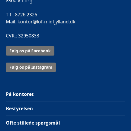
8800 Viborg
Tlf.:
8726 2326
Mail:
kontor@lof-midtjylland.dk
CVR.: 32950833
Følg os på Facebook
Følg os på Instagram
På kontoret
Bestyrelsen
Ofte stillede spørgsmål