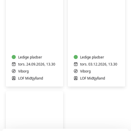
Viborg
Kirkebesøg
Arrest:
i
hvordan
Viborg
fungerer
Domkirke
fængselssystemet
Ledige pladser
Ledige pladser
tors. 24.09.2026, 13.30
tors. 03.12.2026, 13.30
Viborg
Viborg
LOF Midtjylland
LOF Midtjylland