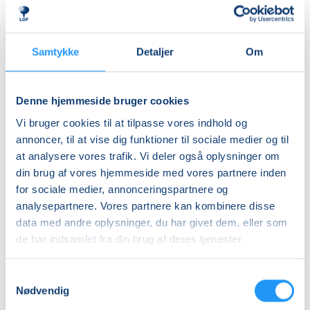
Studiekreds
(for
mænd)
-
Samtykke
Detaljer
Om
Hold
Venteliste
28
ons. 12.08.2026, 14.00
Viborg
Denne hjemmeside bruger cookies
Ole Birch
Vi bruger cookies til at tilpasse vores indhold og
annoncer, til at vise dig funktioner til sociale medier og til
at analysere vores trafik. Vi deler også oplysninger om
din brug af vores hjemmeside med vores partnere inden
for sociale medier, annonceringspartnere og
analysepartnere. Vores partnere kan kombinere disse
data med andre oplysninger, du har givet dem, eller som
de har indsamlet fra din brug af deres tjenester.
Et fællesskab med læring og inspiration
I & U er for dig, der ønsker at være aktiv og
Samtykkevalg
nysgerrig i seniorlivet. Her kan du deltage i
Nødvendig
aktiviteter, der styrker både fællesskab, viden