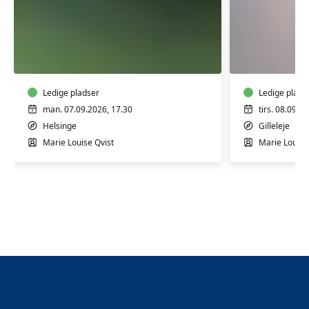
Yoga
Yoga
-
Blid
Energi
-
Hensynt
Ledige pladser
Ledige plads
man. 07.09.2026, 17.30
tirs. 08.09.2
Helsinge
Gilleleje
Marie Louise Qvist
Marie Louise