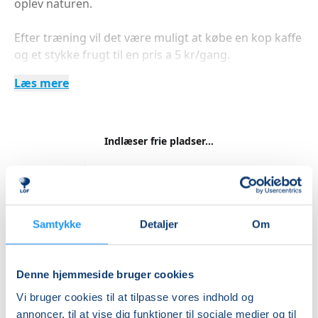
oplev naturen.
Efter træning vil det være muligt at købe en kop kaffe
og et stykke frugt til en pris a 5 kr/gang.
Læs mere
Vi håber at se dig.
Indlæser frie pladser...
Mange hilsner
Betal med
Fysioterapeuterne
Matias og Bettina
Samtykke
Detaljer
Om
Priser
Almen
Denne hjemmeside bruger cookies
DKK 855,00
Vi bruger cookies til at tilpasse vores indhold og
annoncer, til at vise dig funktioner til sociale medier og til