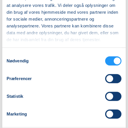
Info
at analysere vores trafik. Vi deler også oplysninger om
din brug af vores hjemmeside med vores partnere inden
Nummer
for sociale medier, annonceringspartnere og
262016
analysepartnere. Vores partnere kan kombinere disse
data med andre oplysninger, du har givet dem, eller som
Første mødegang
de har indsamlet fra din brug af deres tjenester.
tirsdag 11.08.2026, kl. 09.00 - 10.00
Sidste mødegang
Samtykkevalg
Nødvendig
tirsdag 27.10.2026, kl. 09.00 - 10.00
Antal mødegange
Præferencer
10
mødegange
Adresse
Statistik
Fyrkroen, , 3250
, Gilleleje
(Ved parkeringspladsen)
Se på kort
Marketing
Praktiske oplysninger