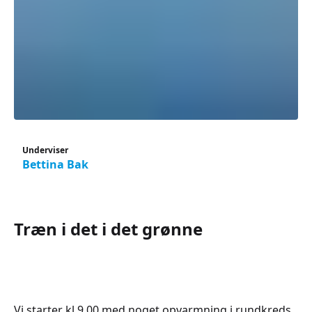
Underviser
Bettina Bak
Træn i det i det grønne
Vi starter kl.9.00 med noget opvarmning i rundkreds,