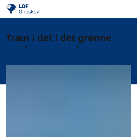
Træn i det i det grønne
Kurser
Motion & Sundhed
Yoga