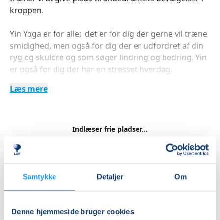
kroppen.
Yin Yoga er for alle; det er for dig der gerne vil træne
smidighed, men også for dig der er udfordret af din
ryg og skuldre og som søger lindring og bedring. Yin
er også for dig der har en stresset hverdag.
Læs mere
Kontakt mig gerne hvis du har spørgsmål - Majbritt
Kronborg tel. 21855321
Husk at medbringe din egen yogamåtte og et
Indlæser frie pladser...
tæppe".
Betal med
------
Samtykke
Detaljer
Om
Priser
Denne hjemmeside bruger cookies
Almen