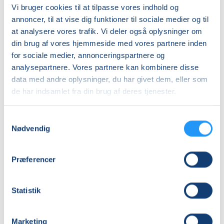
Vi bruger cookies til at tilpasse vores indhold og
DKK 1.810,00
annoncer, til at vise dig funktioner til sociale medier og til
at analysere vores trafik. Vi deler også oplysninger om
Info
din brug af vores hjemmeside med vores partnere inden
for sociale medier, annonceringspartnere og
Nummer
analysepartnere. Vores partnere kan kombinere disse
262048
data med andre oplysninger, du har givet dem, eller som
de har indsamlet fra din brug af deres tjenester.
Første mødegang
mandag 31.08.2026, kl. 10.00 - 11.30
Samtykkevalg
Sidste mødegang
Nødvendig
mandag 14.12.2026, kl. 10.00 - 11.30
Antal mødegange
Præferencer
15
mødegange
Adresse
Statistik
Yoga Center Gilleleje, Græstedvejen 80, 3250
, Gilleleje
(yogalokale)
Marketing