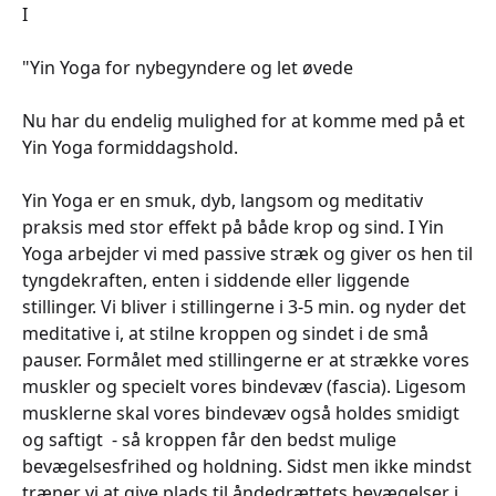
I
"Yin Yoga for nybegyndere og let øvede
Nu har du endelig mulighed for at komme med på et
Yin Yoga formiddagshold.
Yin Yoga er en smuk, dyb, langsom og meditativ
praksis med stor effekt på både krop og sind. I Yin
Yoga arbejder vi med passive stræk og giver os hen til
tyngdekraften, enten i siddende eller liggende
stillinger. Vi bliver i stillingerne i 3-5 min. og nyder det
meditative i, at stilne kroppen og sindet i de små
pauser. Formålet med stillingerne er at strække vores
muskler og specielt vores bindevæv (fascia). Ligesom
musklerne skal vores bindevæv også holdes smidigt
og saftigt - så kroppen får den bedst mulige
bevægelsesfrihed og holdning. Sidst men ikke mindst
træner vi at give plads til åndedrættets bevægelser i