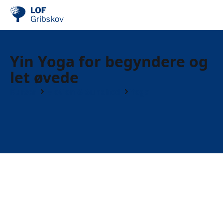
Yin Yoga for begyndere og
let øvede
Kurser
Motion & Sundhed
Yoga