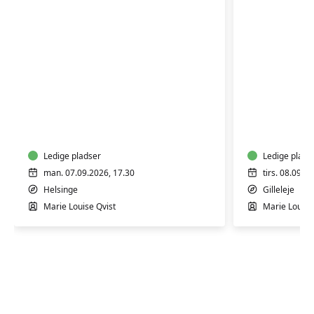
Yoga
Yoga
-
Blid
Energi
-
Hensynt
Ledige pladser
Ledige plads
man. 07.09.2026, 17.30
tirs. 08.09.2
Helsinge
Gilleleje
Marie Louise Qvist
Marie Louise