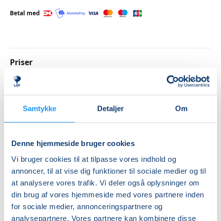
Betal med
Priser
Almen
DKK 1.325,00
Samtykke
Detaljer
Om
Info
Nummer
Denne hjemmeside bruger cookies
262011
Vi bruger cookies til at tilpasse vores indhold og
annoncer, til at vise dig funktioner til sociale medier og til
Første mødegang
at analysere vores trafik. Vi deler også oplysninger om
tirsdag 11.08.2026, kl. 12.30 - 13.30
din brug af vores hjemmeside med vores partnere inden
Sidste mødegang
for sociale medier, annonceringspartnere og
analysepartnere. Vores partnere kan kombinere disse