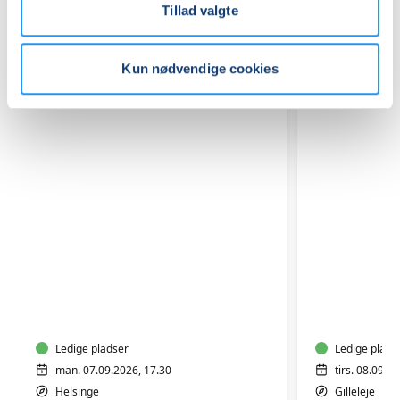
Tillad valgte
Relaterede hold
Kun nødvendige cookies
Yoga
Yoga
-
Blid
Energi
-
Hensynt
Ledige pladser
Ledige plads
man. 07.09.2026, 17.30
tirs. 08.09.2
Helsinge
Gilleleje