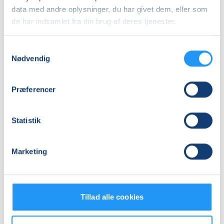
tirsdag 08.12.2026, kl. 12.30 - 13.30
data med andre oplysninger, du har givet dem, eller som
Antal mødegange
de har indsamlet fra din brug af deres tjenester.
16
mødegange
Adresse
Samtykkevalg
Nødvendig
Gilleleje Fysioterapi, Fiskerbakken 19, 3250
, Gilleleje
(Fysioterapi)
Se på kort
Præferencer
Praktiske oplysninger
Statistik
Mødegange
Marketing
Tillad alle cookies