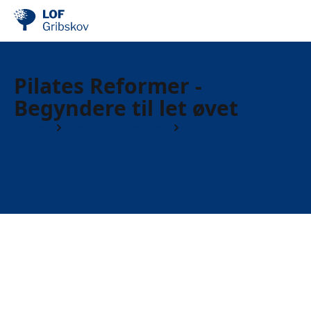
Pilates Reformer -
Begyndere til let øvet
Kurser
Motion & Sundhed
Yoga