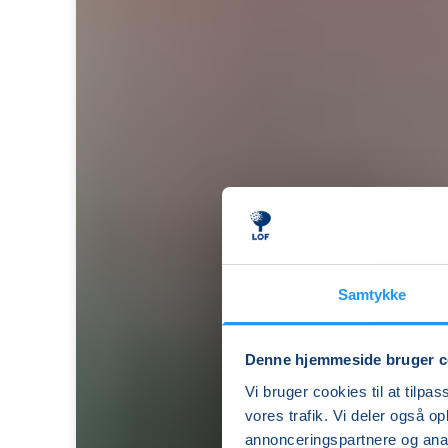
Samtykke
Denne hjemmeside bruger c
Vi bruger cookies til at tilpas
Yoga
vores trafik. Vi deler også 
i
annonceringspartnere og anal