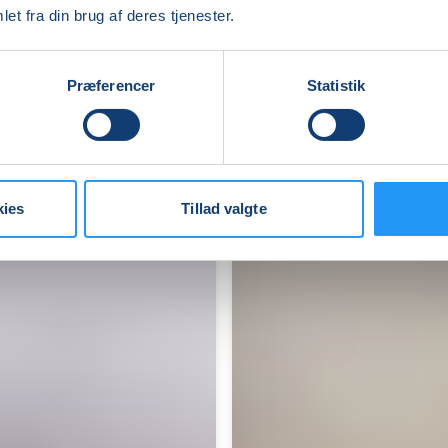
Rudkøbing
et fra din brug af deres tjenester.
Ledige pladser
Præferencer
Statistik
man. 24.08.2026, 09.00
Rudkøbing
Birgitte Jacobsen
kies
Tillad valgte