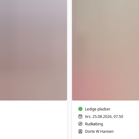
Yoga
for
de
morgenfriske
i
Borgerhuset
Rudkøbing
Ledige pladser
tirs. 25.08.2026, 07.50
Rudkøbing
Dorte W Hansen