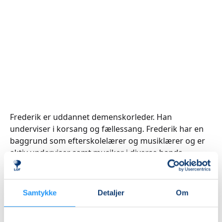
Frederik er uddannet demenskorleder. Han
underviser i korsang og fællessang. Frederik har en
baggrund som efterskolelærer og musiklærer og er
aktiv underviser samt musiker i diverse bands.
Frederik er fællessangs-entusiast og erfaren pianist
og sang/kor-leder.
Samtykke
Detaljer
Om
Hvis du har spørgsmål til kursets indhold, er du
velkommen til at kontakte underviser på mail: