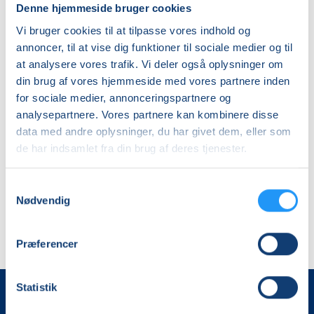
frederikbrinth@gmail.com
Denne hjemmeside bruger cookies
Vi bruger cookies til at tilpasse vores indhold og
annoncer, til at vise dig funktioner til sociale medier og til
at analysere vores trafik. Vi deler også oplysninger om
din brug af vores hjemmeside med vores partnere inden
for sociale medier, annonceringspartnere og
Kurser med Frederik
analysepartnere. Vores partnere kan kombinere disse
data med andre oplysninger, du har givet dem, eller som
Brinth Christiansen
de har indsamlet fra din brug af deres tjenester.
Ingen resultater
Samtykkevalg
Nødvendig
Præferencer
Statistik