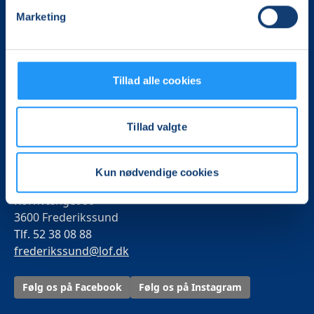
Marketing
Tillad alle cookies
Det, der er vigtigt for samfundet, er vigtigt for os
Vi skaber rammerne for meningsfulde møder mellem
Tillad valgte
mere end 100.000 deltagere i hele landet med kurser,
foredrag og oplevelser.
Kun nødvendige cookies
LOF Frederikssund
Kornvænget 99
3600 Frederikssund
Tlf. 52 38 08 88
frederikssund@lof.dk
Følg os på Facebook
Følg os på Instagram