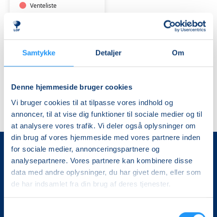
dig
Venteliste
som
lør. 03.10.2026, 10.00
ikke
Jægerspris
har
Susanne Kjældmand Ovesen
flettet
Samtykke
Detaljer
Om
med
pil
før
Denne hjemmeside bruger cookies
Vi bruger cookies til at tilpasse vores indhold og
annoncer, til at vise dig funktioner til sociale medier og til
at analysere vores trafik. Vi deler også oplysninger om
din brug af vores hjemmeside med vores partnere inden
for sociale medier, annonceringspartnere og
analysepartnere. Vores partnere kan kombinere disse
data med andre oplysninger, du har givet dem, eller som
de har indsamlet fra din brug af deres tjenester.
Samtykkevalg