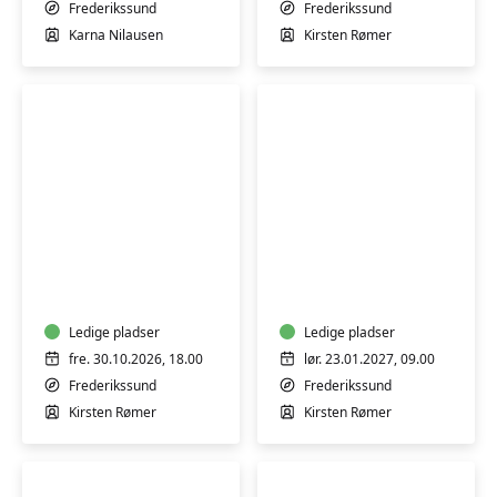
sep.
stadig
Frederikssund
Frederikssund
2026
er
Karna Nilausen
Kirsten Rømer
ny
i
faget
Syweekend
Syning
30.
for
okt.
begyndere
-
og
1.
Ledige pladser
dig,
Ledige pladser
nov.
der
fre. 30.10.2026, 18.00
lør. 23.01.2027, 09.00
2026
stadig
Frederikssund
Frederikssund
er
Kirsten Rømer
Kirsten Rømer
ny
i
faget