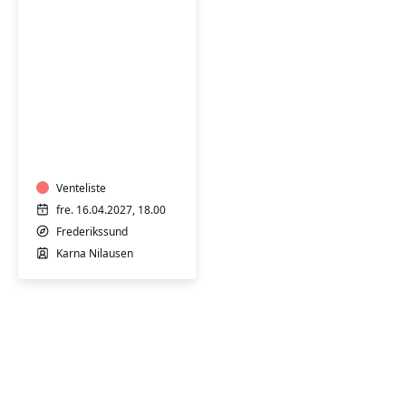
Syning
og
tilskæring
-
weekendkursus
Venteliste
16.-18.
fre. 16.04.2027, 18.00
apr.
Frederikssund
2027
Karna Nilausen