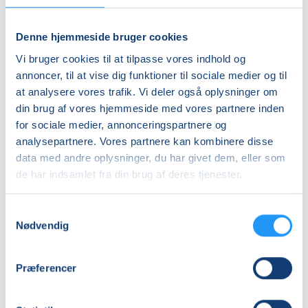
Syning
Syning
og
og
tilskæring
tilskæring
Denne hjemmeside bruger cookies
-
-
weekendkursus
Venteliste
weekendkursus
Venteliste
Vi bruger cookies til at tilpasse vores indhold og
2.-4.
23.-25.
fre. 02.10.2026, 18.00
fre. 23.10.2026, 18.00
annoncer, til at vise dig funktioner til sociale medier og til
okt..
okt.
Frederikssund
Frederikssund
at analysere vores trafik. Vi deler også oplysninger om
2026
2026
Karna Nilausen
Karna Nilausen
din brug af vores hjemmeside med vores partnere inden
for sociale medier, annonceringspartnere og
analysepartnere. Vores partnere kan kombinere disse
data med andre oplysninger, du har givet dem, eller som
de har indsamlet fra din brug af deres tjenester.
Samtykkevalg
Nødvendig
Syning
Syning
og
og
tilskæring
tilskæring
Præferencer
-
-
weekendkursus
Venteliste
weekendkursus
Venteliste
fre. 27.11.2026, 18.00
fre. 29.01.2027, 18.00