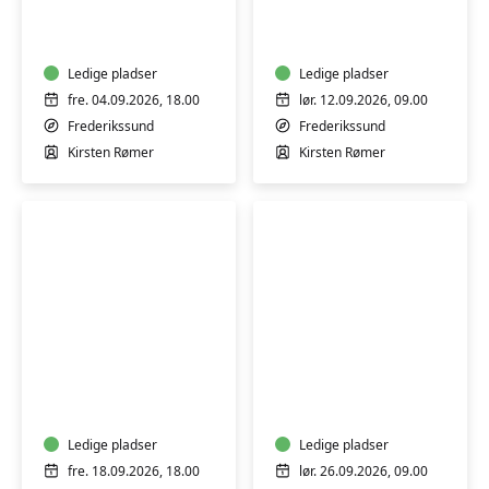
4.-6.
-
sep.
lørdag/søndag
2026
9
Ledige pladser
gange
Ledige pladser
fre. 04.09.2026, 18.00
lør. 12.09.2026, 09.00
Frederikssund
Frederikssund
Kirsten Rømer
Kirsten Rømer
Syning
Syning
og
for
tilskæring
begyndere
-
og
weekendkursus
Ledige pladser
dig,
Ledige pladser
18.-20.
der
fre. 18.09.2026, 18.00
lør. 26.09.2026, 09.00