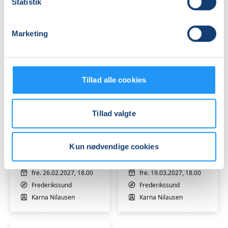
27.-29.
29.-31.
Statistik
nov.
jan.
Frederikssund
Frederikssund
2026
2027
Karna Nilausen
Karna Nilausen
Marketing
Tillad alle cookies
Tillad valgte
Syning
Syning
og
og
tilskæring
tilskæring
Kun nødvendige cookies
-
-
weekendkursus
Venteliste
weekendkursus
Venteliste
26.-28.
19.-21.
fre. 26.02.2027, 18.00
fre. 19.03.2027, 18.00
feb.
mar.
Frederikssund
Frederikssund
2027
2027
Karna Nilausen
Karna Nilausen