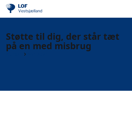
Støtte til dig, der står tæt
på en med misbrug
Kurser
Nyheder