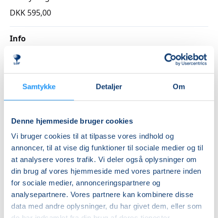
DKK 595,00
Info
Nummer
3262580
Samtykke
Detaljer
Om
Første mødegang
tirsdag 15.09.2026, kl. 18.30 - 20.30
Sidste mødegang
Denne hjemmeside bruger cookies
tirsdag 27.10.2026, kl. 18.30 - 20.30
Vi bruger cookies til at tilpasse vores indhold og
annoncer, til at vise dig funktioner til sociale medier og til
Antal mødegange
at analysere vores trafik. Vi deler også oplysninger om
6
mødegange
din brug af vores hjemmeside med vores partnere inden
Adresse
for sociale medier, annonceringspartnere og
analysepartnere. Vores partnere kan kombinere disse
Mødelokaler, Stenstuegade 3, Stenstuegade 3, 4200
,
data med andre oplysninger, du har givet dem, eller som
Slagelse
de har indsamlet fra din brug af deres tjenester.