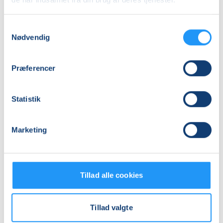
Se på kort
Samtykkevalg
Praktiske oplysninger
Nødvendig
Mødegange
Præferencer
Statistik
Marketing
Relaterede hold
Tillad alle cookies
Tillad valgte