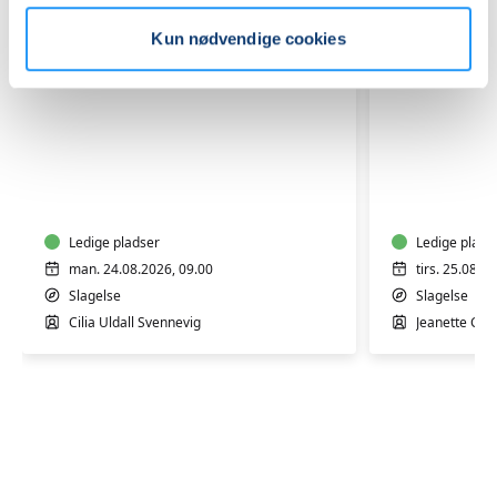
Kun nødvendige cookies
Efterfødselstræning
Varmtva
med
-
Cilia
for
i
dig
Slagelse
Ledige pladser
der
Ledige plads
har
man. 24.08.2026, 09.00
tirs. 25.08.2
været
Slagelse
Slagelse
igennem
Cilia Uldall Svennevig
Jeanette Chr
et
cancerfor