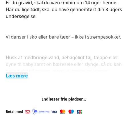
Er du gravid, skal du være minimum 14 uger henne.
Har du lige født, skal du have gennemført din 8-ugers
undersøgelse.
Vi danser i sko eller bare tæer – ikke i strømpesokker.
Husk at medbringe vand, behageligt tøj, tæppe eller
dyne til baby samt en bæresele eller slynge, så du kan
have baby på maven, mens vi danser og træner.
Læs mere
Har du tilmeldt dig et af vores
Indlæser frie pladser...
stimuleghold, dansehold med baby eller
babysvømningshold skal du være opmærksom på, at
Betal med
vi IKKE forhåndsreserverer din tilmelding til den
kommende sæson.