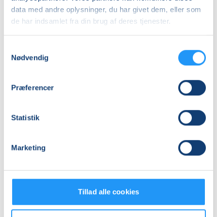
Adresse
data med andre oplysninger, du har givet dem, eller som
de har indsamlet fra din brug af deres tjenester.
Slagelse Hallen, Parkvej 33, 4200
, Slagelse
(Store
sidelokale/Gymnastiksal)
Se på kort
Samtykkevalg
Nødvendig
Praktiske oplysninger
Præferencer
Mødegange
Statistik
Marketing
Relaterede hold
Tillad alle cookies