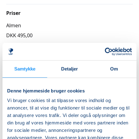
Det betyder, at tilmelding sker efter først-til-mølle
Priser
princippet. Det betyder også, at underviseren Synje
Almen
Spånager ikke kan holde en plads til dig til næste
sæson.
DKK 495,00
Ønsker du at gå flere sæsoner, kan du allerede nu
Info
tilmelde dig via
hjemmesiden.
Nummer
Du er selvfølgelig altid velkommen til at kontakte os
Samtykke
Detaljer
Om
på kontoret på mail:
lof@lofvest.dk
eller på tlf.: 58 52
3262732C
56 81.
Første mødegang
Denne hjemmeside bruger cookies
onsdag 02.12.2026, kl. 10.00 - 11.00
Vi bruger cookies til at tilpasse vores indhold og
Sidste mødegang
annoncer, til at vise dig funktioner til sociale medier og til
onsdag 27.01.2027, kl. 10.00 - 11.00
at analysere vores trafik. Vi deler også oplysninger om
din brug af vores hjemmeside med vores partnere inden
Antal mødegange
for sociale medier, annonceringspartnere og
7
mødegange
analysepartnere. Vores partnere kan kombinere disse