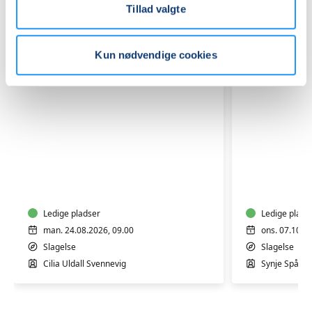
Tillad valgte
Kun nødvendige cookies
Efterfødselstræning
Dans
med
med
Cilia
baby
i
-
Slagelse
Ledige pladser
i
Ledige plads
maven
man. 24.08.2026, 09.00
ons. 07.10.2
eller
Slagelse
Slagelse
på
Cilia Uldall Svennevig
Synje Spånag
maven