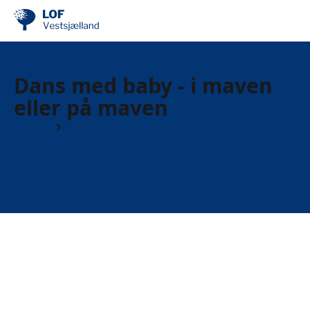
Dans med baby - i maven
eller på maven
Kurser
Børn & Baby