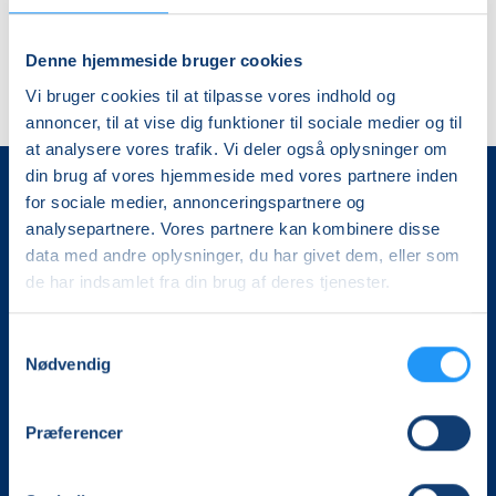
eller mail
lof@lof-slagelse.dk
.
Denne hjemmeside bruger cookies
Vi bruger cookies til at tilpasse vores indhold og
annoncer, til at vise dig funktioner til sociale medier og til
at analysere vores trafik. Vi deler også oplysninger om
din brug af vores hjemmeside med vores partnere inden
for sociale medier, annonceringspartnere og
analysepartnere. Vores partnere kan kombinere disse
data med andre oplysninger, du har givet dem, eller som
de har indsamlet fra din brug af deres tjenester.
Samtykkevalg
Det, der er vigtigt for samfundet, er vigtigt for os
Nødvendig
Vi skaber rammerne for meningsfulde møder mellem
mere end 100.000 deltagere i hele landet med kurser,
Præferencer
foredrag og oplevelser.