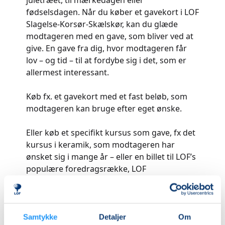
juletræet, til mærkedagen eller
fødselsdagen. Når du køber et gavekort i LOF
Slagelse-Korsør-Skælskør, kan du glæde
modtageren med en gave, som bliver ved at
give. En gave fra dig, hvor modtageren får
lov – og tid – til at fordybe sig i det, som er
allermest interessant.
Køb fx. et gavekort med et fast beløb, som
modtageren kan bruge efter eget ønske.
Eller køb et specifikt kursus som gave, fx det
kursus i keramik, som modtageren har
ønsket sig i mange år – eller en billet til LOF’s
populære foredragsrække, LOF
Mandagstræf med 9 spændende foredrag
enten i forårs- eller efterårssæsonen.
Kontakt os på telefonnummer 58525681 –
Samtykke
Detaljer
Om