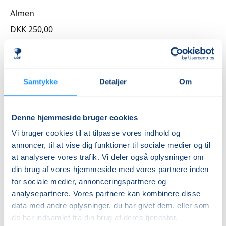
smartphone.
Almen
DKK 250,00
Info
Nummer
Samtykke
Detaljer
Om
3262811A
Mødegang
Denne hjemmeside bruger cookies
mandag 14.09.2026, kl. 17.00 - 18.30
Vi bruger cookies til at tilpasse vores indhold og
Antal mødegange
annoncer, til at vise dig funktioner til sociale medier og til
1
mødegang
at analysere vores trafik. Vi deler også oplysninger om
din brug af vores hjemmeside med vores partnere inden
Adresse
for sociale medier, annonceringspartnere og
Mødelokaler, Stenstuegade 3, Stenstuegade 3, 4200
,
analysepartnere. Vores partnere kan kombinere disse
Slagelse
(Mødelokale 1)
data med andre oplysninger, du har givet dem, eller som
Se på kort
de har indsamlet fra din brug af deres tjenester.