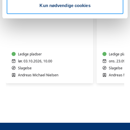
Kun nødvendige cookies
Introduktion
AI
til
i
AI
praksis
–
–
Workshop
Ledige pladser
Worksho
Ledige plads
lør. 03.10.2026, 10.00
ons. 23.09.2
Slagelse
Slagelse
Andreas Michael Nielsen
Andreas Mich