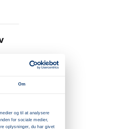
v
t til
giver
Om
ididighed
 medier og til at analysere
nden for sociale medier,
 derfra
e oplysninger, du har givet