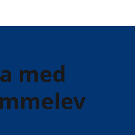
ga med
emmelev
, Pilates og Qi Gong