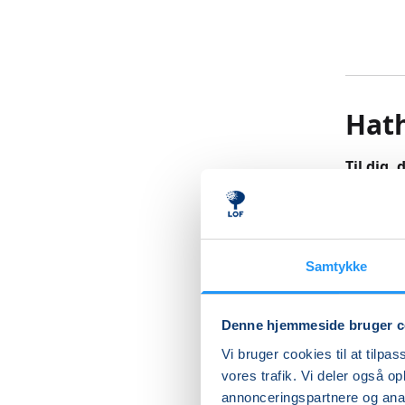
Hat
Til dig,
I yoga-ø
hver enke
Yoga-øve
tilsamme
Samtykke
kropsbev
og en fo
Denne hjemmeside bruger c
Der afsl
Vi bruger cookies til at tilpas
vores trafik. Vi deler også 
Alle kan
annonceringspartnere og anal