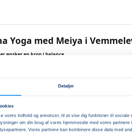
ha Yoga med Meiya i Vemmele
 der ønsker en krop i balance
velserne er der fokus på åndedrættet og niveauet er tilpasse
lt deltager.
lserne, samt arbejdet med åndedrættet og afspændingen, 
Detaljer
n en oplevelse af ro i sindet og velvære i kroppen. Din
idsthed vil øges, og du vil gradvist mærke øget styrke, sm
rbedret balance.
ookies
uttes altid med en guidet afspænding.
se vores indhold og annoncer, til at vise dig funktioner til sociale
oplysninger om din brug af vores hjemmeside med vores partnere i
 være med! Der tages udgangspunkt i den enkeltes krop, og
ysepartnere. Vores partnere kan kombinere disse data med andr