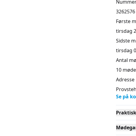
Numme
3262576
Første 
tirsdag 2
Sidste 
tirsdag 0
Antal m
10
møde
Adresse
Provsteh
Se på ko
Praktis
Mødega