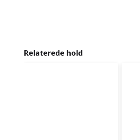
Relaterede hold
Hatha
Blid
Yoga
Hat