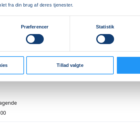
velserne op i et tempo, der passer til den enkeltes niveau o
et fra din brug af deres tjenester.
.
re
Præferencer
Statistik
Indlæser frie pladser...
kies
Tillad valgte
agende
,00