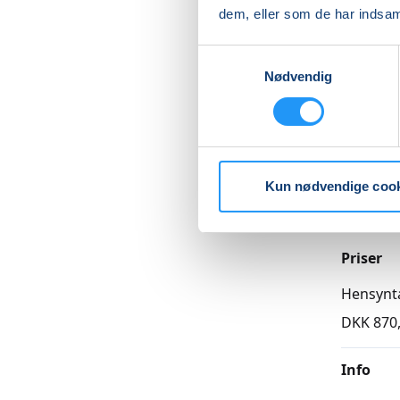
bygges ø
dem, eller som de har indsaml
formåen
Læs me
Samtykkevalg
Nødvendig
Betal med
Kun nødvendige coo
Priser
Hensynt
DKK 870
Info