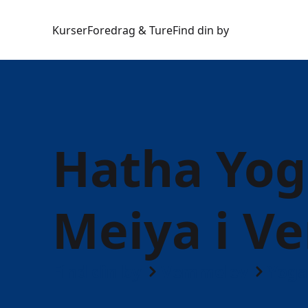
Kurser
Foredrag & Ture
Find din by
Hatha Yo
Meiya i V
Find din by
Vemmelev
Yoga