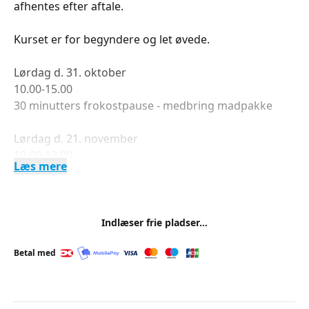
afhentes efter aftale.
Kurset er for begyndere og let øvede.
Lørdag d. 31. oktober
10.00-15.00
30 minutters frokostpause - medbring madpakke
Lørdag d. 21. november
10.00-13.00
Læs mere
10 minutters pause
Billedgalleri af Meretes værksted og værker kreeret
af kursister på Meretes mange kurser:
Indlæser frie pladser...
Betal med