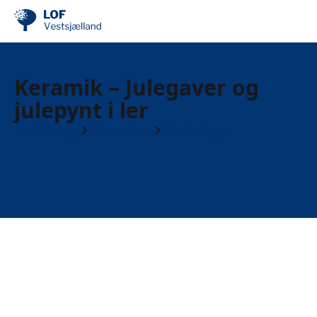
Keramik – Julegaver og
julepynt i ler
Find din by
Vemmelev
Workshops