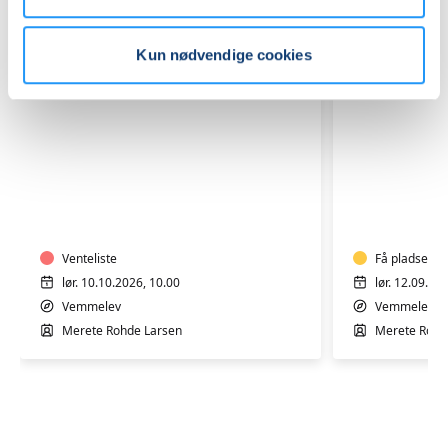
Kun nødvendige cookies
Keramik
Keramik
–
–
Udforsk
Stencils
lerets
og
mange
Venteliste
Transfers
Få pladser
muligheder
lør. 10.10.2026, 10.00
lør. 12.09.20
Vemmelev
Vemmelev
Merete Rohde Larsen
Merete Rohd