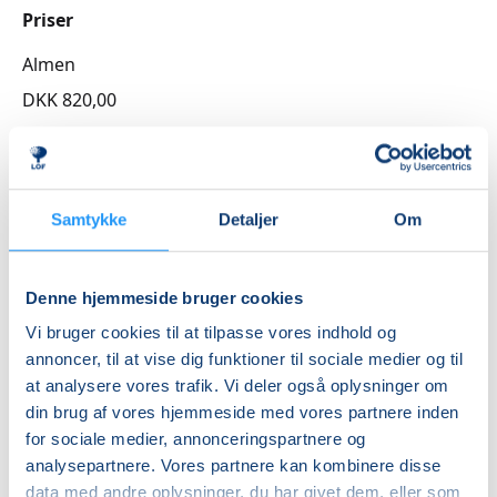
Priser
Almen
DKK 820,00
Info
Nummer
Samtykke
Detaljer
Om
3262549
Første mødegang
Denne hjemmeside bruger cookies
lørdag 31.10.2026, kl. 10.00 - 15.00
Vi bruger cookies til at tilpasse vores indhold og
Sidste mødegang
annoncer, til at vise dig funktioner til sociale medier og til
lørdag 21.11.2026, kl. 10.00 - 15.00
at analysere vores trafik. Vi deler også oplysninger om
din brug af vores hjemmeside med vores partnere inden
Antal mødegange
for sociale medier, annonceringspartnere og
2
mødegange
analysepartnere. Vores partnere kan kombinere disse
Adresse
data med andre oplysninger, du har givet dem, eller som