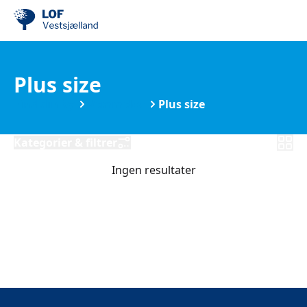
Plus size
Find din by
Vemmelev
Plus size
Kategorier & filtrer
Ingen resultater