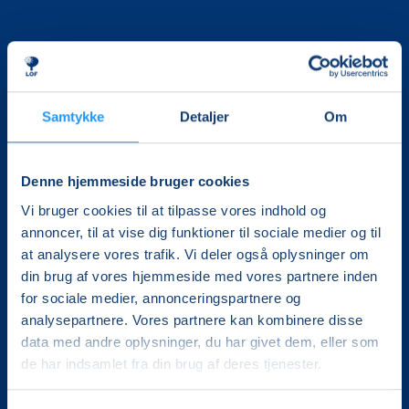
Samtykke
Detaljer
Om
Det, der er vigtigt for samfundet, er vigtigt for os
Denne hjemmeside bruger cookies
Vi skaber rammerne for meningsfulde møder mellem
mere end 100.000 deltagere i hele landet med kurser,
Vi bruger cookies til at tilpasse vores indhold og
foredrag og oplevelser.
annoncer, til at vise dig funktioner til sociale medier og til
at analysere vores trafik. Vi deler også oplysninger om
LOF Vestsjælland
din brug af vores hjemmeside med vores partnere inden
Gl. Torv 4A, 1.
for sociale medier, annonceringspartnere og
4200 Slagelse
analysepartnere. Vores partnere kan kombinere disse
CVR. 30228510
data med andre oplysninger, du har givet dem, eller som
Tlf.: 5852 5681
de har indsamlet fra din brug af deres tjenester.
Mail:
lof@lofvest.dk