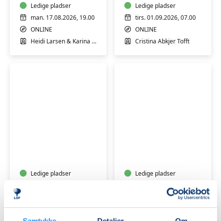
står
Ledige pladser
Tofft
Ledige pladser
tæt
man. 17.08.2026, 19.00
tirs. 01.09.2026, 07.00
på
ONLINE
ONLINE
en
Heidi Larsen & Karina Ralsted
Cristina Abkjer Tofft
med
misbrug
GRATIS
PRØVEGANG
ONLINE
Overgangsalder
Kunstruten
-
med
Mad
Peter
og
Kær:
Hormoner
Ledige pladser
Online
Ledige pladser
-
"live"
tirs. 29.09.2026, 19.30
man. 26.10.2026, 19.00
spis
højskole
ONLINE
ONLINE
dig
over
Isabel Birch Waltersdorph
Peter Kær
i
6
Samtykke
Detaljer
Om