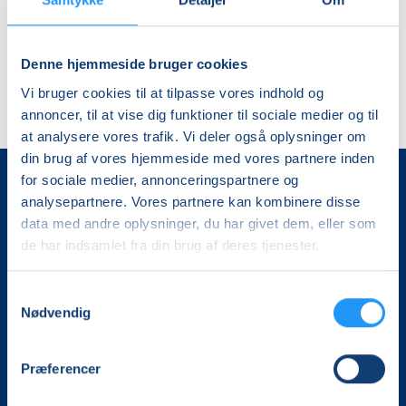
balance
mandage
Denne hjemmeside bruger cookies
Vi bruger cookies til at tilpasse vores indhold og
annoncer, til at vise dig funktioner til sociale medier og til
at analysere vores trafik. Vi deler også oplysninger om
din brug af vores hjemmeside med vores partnere inden
for sociale medier, annonceringspartnere og
analysepartnere. Vores partnere kan kombinere disse
data med andre oplysninger, du har givet dem, eller som
de har indsamlet fra din brug af deres tjenester.
Samtykkevalg
Det, der er vigtigt for samfundet, er vigtigt for os
Nødvendig
Vi skaber rammerne for meningsfulde møder mellem
Præferencer
mere end 100.000 deltagere i hele landet med kurser,
foredrag og oplevelser.