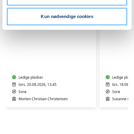
Kun nødvendige cookies
Varmtvandstræning
Motion
med
for
Morten
mænd
i
i
Sorø
Ledige pladser
Sorø
Ledige plads
tors. 20.08.2026, 13.45
tirs. 18.08.2
Sorø
Sorø
Morten Christian Christensen
Susanne Knu