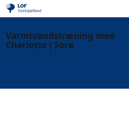
Varmtvandstræning med
Charlotte i Sorø
Find din by
Sorø
Motion i varmt vand