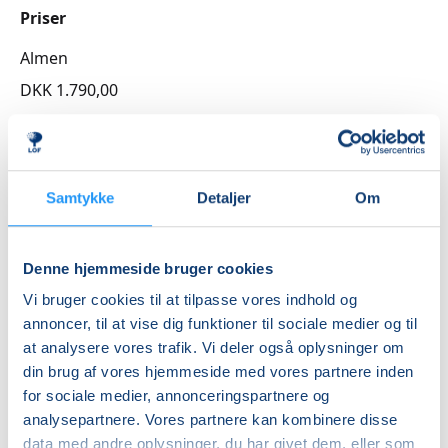
Priser
Almen
DKK 1.790,00
Info
Nummer
Samtykke
Detaljer
Om
4262259
Første mødegang
Denne hjemmeside bruger cookies
mandag 17.08.2026, kl. 15.15 - 16.00
Vi bruger cookies til at tilpasse vores indhold og
Sidste mødegang
annoncer, til at vise dig funktioner til sociale medier og til
mandag 11.01.2027, kl. 15.15 - 16.00
at analysere vores trafik. Vi deler også oplysninger om
din brug af vores hjemmeside med vores partnere inden
Antal mødegange
for sociale medier, annonceringspartnere og
20
mødegange
analysepartnere. Vores partnere kan kombinere disse
Adresse
data med andre oplysninger, du har givet dem, eller som