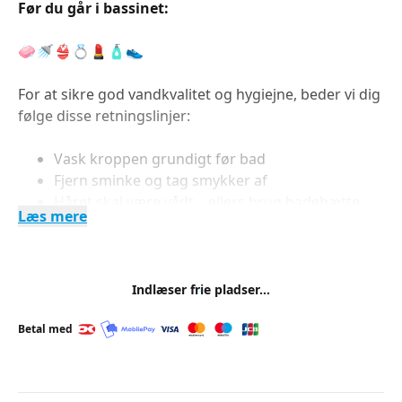
Før du går i bassinet:
🧼🚿👙💍💄🧴👟
For at sikre god vandkvalitet og hygiejne, beder vi dig
følge disse retningslinjer:
Vask kroppen grundigt før bad
Fjern sminke og tag smykker af
Håret skal være vådt – ellers brug badehætte
Læs mere
Dæk sår med englehud (almindeligt plaster dur
ikke)
Brug gerne badesko
Vent med parfume, hårlak og spray til du
Indlæser frie pladser...
kommer hjem
Betal med
Tak for at du viser hensyn – både for din egen og
andres skyld.