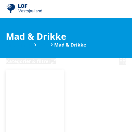
Mad & Drikke
Find din by
Sorø
Mad & Drikke
Kategorier & filtrer
Overgangsalder
-
Mad
og