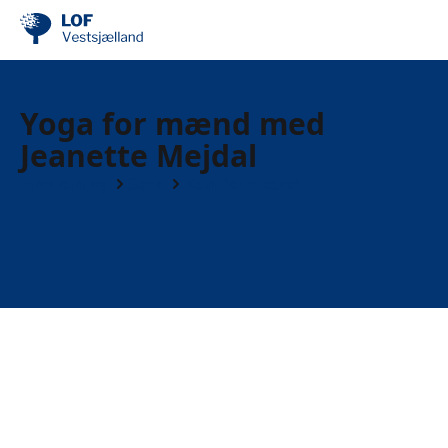
Yoga for mænd med
Jeanette Mejdal
Find din by
Sorø
Kun for mænd