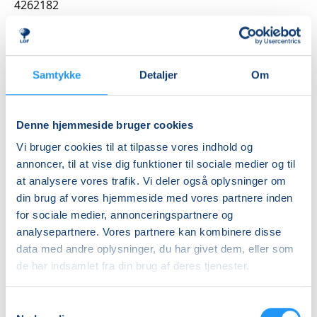
4262182
Første mødegang
onsdag 26.08.2026, kl. 18.30 - 20.00
Sidste mødegang
Samtykke
Detaljer
Om
onsdag 13.01.2027, kl. 18.30 - 20.00
Antal mødegange
Denne hjemmeside bruger cookies
18
mødegange
Vi bruger cookies til at tilpasse vores indhold og
Adresse
annoncer, til at vise dig funktioner til sociale medier og til
at analysere vores trafik. Vi deler også oplysninger om
Sorø Sundhedscenter, Dr. Kaarsbergsvej 6,
din brug af vores hjemmeside med vores partnere inden
Personaleindgang, 4180
, Sorø
(Træningssalen)
for sociale medier, annonceringspartnere og
Se på kort
analysepartnere. Vores partnere kan kombinere disse
data med andre oplysninger, du har givet dem, eller som
Praktiske oplysninger
de har indsamlet fra din brug af deres tjenester.
Mødegange
Samtykkevalg