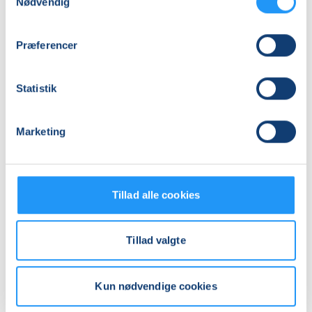
Nødvendig
Præferencer
Statistik
Relaterede hold
Marketing
Tillad alle cookies
Tillad valgte
Kun nødvendige cookies
Yoga