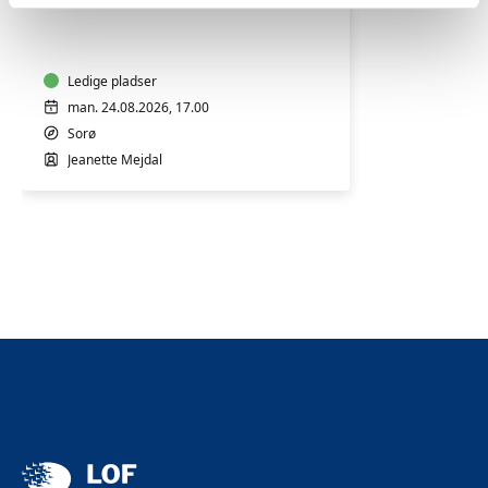
for
mænd
med
Jeanette
Ledige pladser
Mejdal
man. 24.08.2026, 17.00
Sorø
Jeanette Mejdal