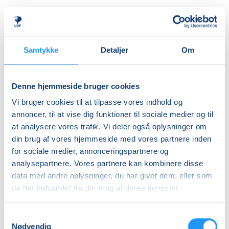
Første mødegang
mandag 24.08.2026, kl. 18.45 - 20.15
Sidste mødegang
Samtykke
Detaljer
Om
mandag 11.01.2027, kl. 18.45 - 20.15
Antal mødegange
Denne hjemmeside bruger cookies
18
mødegange
Vi bruger cookies til at tilpasse vores indhold og
Adresse
annoncer, til at vise dig funktioner til sociale medier og til
Sorø Sundhedscenter, Dr. Kaarsbergsvej 6,
at analysere vores trafik. Vi deler også oplysninger om
Personaleindgang, 4180
, Sorø
(Træningssalen)
din brug af vores hjemmeside med vores partnere inden
Se på kort
for sociale medier, annonceringspartnere og
analysepartnere. Vores partnere kan kombinere disse
data med andre oplysninger, du har givet dem, eller som
Praktiske oplysninger
de har indsamlet fra din brug af deres tjenester.
Mødegange
Samtykkevalg
Nødvendig