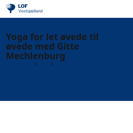
Yoga for let øvede til
øvede med Gitte
Mechlenburg
Find din by
Sorø
Fyraftenshold