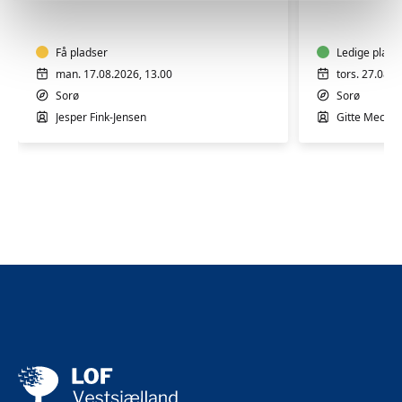
med
for
Jesper
let
i
øvede
Sorø
Få pladser
til
Ledige plads
øvede
man. 17.08.2026, 13.00
tors. 27.08.2
med
Sorø
Sorø
Gitte
Jesper Fink-Jensen
Gitte Mechl
Mechlen