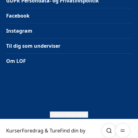
GDPR Persondata- og Privatlivspolitik
Facebook
Instagram
Til dig som underviser
Om LOF
Cookie deklaration
Søg
Åben me
Kurser
Foredrag & Ture
Find din by