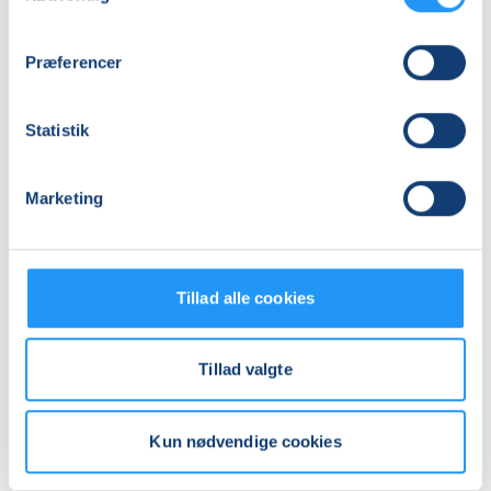
Præferencer
Statistik
Relaterede hold
Marketing
Tillad alle cookies
Tillad valgte
Kun nødvendige cookies
Elbas
Yoga