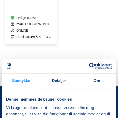
til
dig,
der
står
Ledige pladser
tæt
man. 17.08.2026, 19.00
på
ONLINE
en
Heidi Larsen & Karina Ralsted
med
misbrug
GRATIS
PRØVEGANG
ONLINE
Samtykke
Detaljer
Om
Denne hjemmeside bruger cookies
Vi bruger cookies til at tilpasse vores indhold og
annoncer, til at vise dig funktioner til sociale medier og til