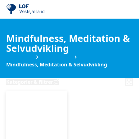
Mindfulness, Meditation &
Selvudvikling
Find din by
Slots Bjergby
Mindfulness, Meditation & Selvudvikling
Kategorier & filtrer
Støtte