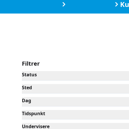
Find din by
Slots Bjergby
Ku
Filtrer
Status
Sted
Dag
Tidspunkt
Undervisere