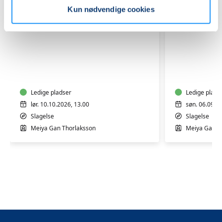
Kun nødvendige cookies
Peking
Hjemmel
suppe
Tofu
og
-
Gua
Fra
Bao
Ledige pladser
sojabønn
Ledige plads
boller
til
lør. 10.10.2026, 13.00
søn. 06.09.2
tallerken
Slagelse
Slagelse
Meiya Gan Thorlaksson
Meiya Gan T