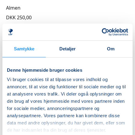
smartphone.
Almen
DKK 250,00
Info
Nummer
Samtykke
Detaljer
Om
3262811A
Mødegang
Denne hjemmeside bruger cookies
mandag 14.09.2026, kl. 17.00 - 18.30
Vi bruger cookies til at tilpasse vores indhold og
Antal mødegange
annoncer, til at vise dig funktioner til sociale medier og til
1
mødegang
at analysere vores trafik. Vi deler også oplysninger om
din brug af vores hjemmeside med vores partnere inden
Adresse
for sociale medier, annonceringspartnere og
Mødelokaler, Stenstuegade 3, Stenstuegade 3, 4200
,
analysepartnere. Vores partnere kan kombinere disse
Slagelse
(Mødelokale 1)
data med andre oplysninger, du har givet dem, eller som
Se på kort
de har indsamlet fra din brug af deres tjenester.