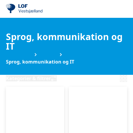
Sprog, kommunikation og
IT
Find din by
Slagelse
Sprog, kommunikation og IT
Kategorier & filtrer
Introduktion
AI