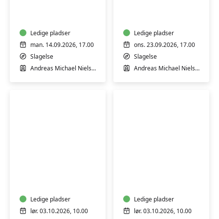
til
i
AI
praksis
–
–
Workshop
Ledige pladser
Workshop
Ledige pladser
man. 14.09.2026, 17.00
ons. 23.09.2026, 17.00
Slagelse
Slagelse
Andreas Michael Nielsen
Andreas Michael Nielsen
Skriv
Introduktion
din
til
historie
AI
med
–
Emilie
Ledige pladser
Workshop
Ledige pladser
Jacobsen
lør. 03.10.2026, 10.00
lør. 03.10.2026, 10.00