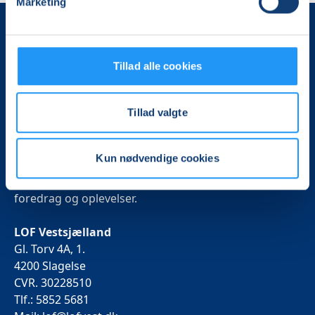
Marketing
Tillad alle cookies
Tillad valgte
Det, der er vigtigt for samfundet, er vigtigt for os
Kun nødvendige cookies
Vi skaber rammerne for meningsfulde møder mellem
mere end 100.000 deltagere i hele landet med kurser,
foredrag og oplevelser.
LOF Vestsjælland
Gl. Torv 4A, 1.
4200 Slagelse
CVR. 30228510
Tlf.: 5852 5681