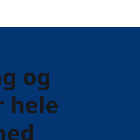
g og
r hele
med