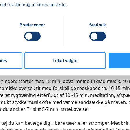
et fra din brug af deres tjenester.
an har ondt i ryggen – er mange tilbøjelig til at sætte sig i e
til aktivitet, fordi mange tror aktivitet gør problemet værre
Præferencer
Statistik
modsat, din ryg skal smøres og røres dagligt. Vi arbejder me
ørende, smidiggørende, kredsløbsforbedrende og styrken
for din ryg, ja hele kroppen. Hele kroppen får opmærksomh
ben, hofter, bækken, ryg, mave, skulder, arme, hænder, hals 
kies
Tillad valgte
ningen foregår på små hold, hvilket muliggør individuelle 
ningen: starter med 15 min. opvarmning til glad musik. 40 
namiske øvelser, tit med forskellige redskaber. ca. 10-15 min
eret rygtræning efterfulgt af 10 -15 min. meditation, afsp
 smukt stykke musik ofte med varme sandsække på maven, b
r du ønsker. Til slut 5-7 min. strækøvelser.
 tøj du kan bevæge dig i, bare tæer eller strømper. Medbri