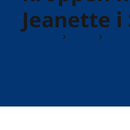
Jeanette i
Find din by
Slagelse
Rygtræ