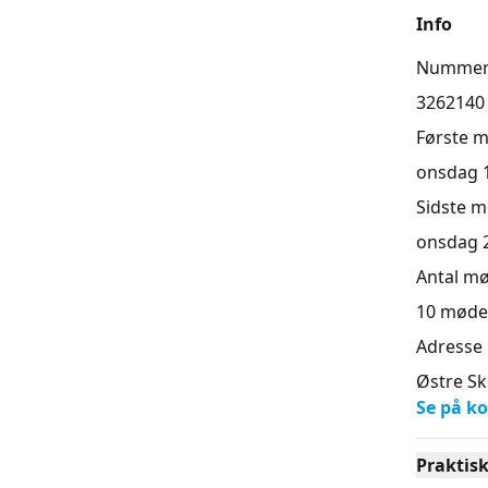
Info
Numme
3262140
Første 
onsdag 19
Sidste 
onsdag 28
Antal m
10
møde
Adresse
Østre Sk
Se på ko
Praktis