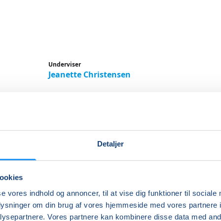
Underviser
Jeanette Christensen
Detaljer
ræning og motion for hele
pen med Jeanette i Slagelse
ookies
se vores indhold og annoncer, til at vise dig funktioner til sociale
in ryg med dig hele livet – jeg giver dig fif til at huske på
oplysninger om din brug af vores hjemmeside med vores partnere i
g
ysepartnere. Vores partnere kan kombinere disse data med andr