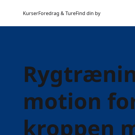
Kurser
Foredrag & Ture
Find din by
Rygtrænin
motion fo
kroppen 