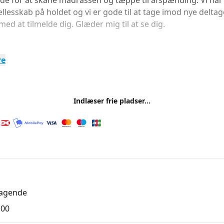
e for at skåne madrassen og tæppe til afspænding. Vi har
ællesskab på holdet og vi er gode til at tage imod nye deltag
med at tilmelde dig. Glæder mig til at se dig.
re
Indlæser frie pladser...
agende
,00