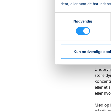
dem, eller som de har indsaml
Tit når m
sige nej 
Samtykkevalg
Nødvendig
er lige 
bevidstg
øvelser 
fødder, 
hoved.
Kun nødvendige coo
Undervis
Undervis
store dy
koncentr
eller et
eller hvo
Mød op i