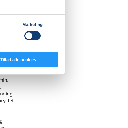
n stol og
. Men det
Marketing
d
de
ed:
og
Tillad alle cookies
hensyn.
min.
.
ænding
rystet
ng