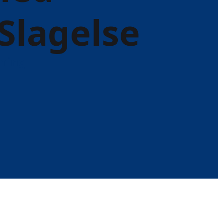
 Slagelse
ning