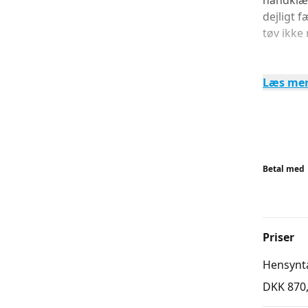
håndklæd
dejligt f
tøv ikke 
Læs me
Betal med
Priser
Hensynt
DKK 870