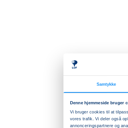
Samtykke
Rygt
krop
Denne hjemmeside bruger c
Vi bruger cookies til at tilpas
Du har d
vores trafik. Vi deler også 
hver da
annonceringspartnere og anal