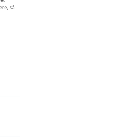
 et
ere, så