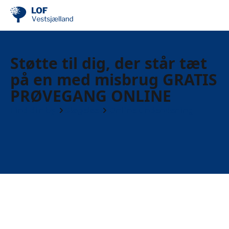
Støtte til dig, der står tæt
på en med misbrug GRATIS
PRØVEGANG ONLINE
Find din by
Slagelse
Online undervisning