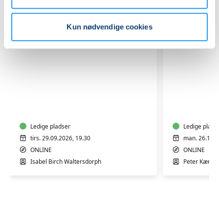
Kun nødvendige cookies
Overgangsalder
Kunstrut
-
med
Mad
Peter
og
Kær:
Hormoner
Ledige pladser
Online
Ledige plads
-
"live"
tirs. 29.09.2026, 19.30
man. 26.10.2
spis
højskole
ONLINE
ONLINE
dig
over
Isabel Birch Waltersdorph
Peter Kær
i
6
balance
mandage