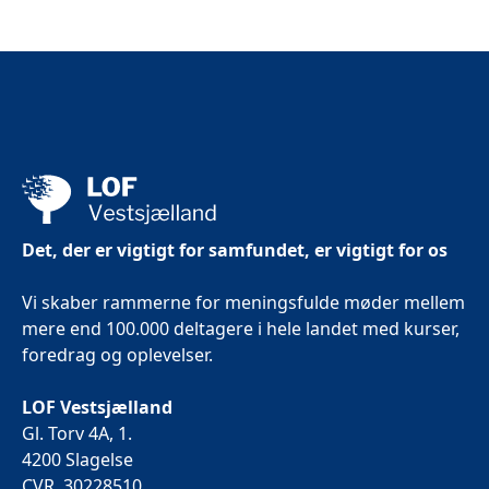
Det, der er vigtigt for samfundet, er vigtigt for os
Vi skaber rammerne for meningsfulde møder mellem
mere end 100.000 deltagere i hele landet med kurser,
foredrag og oplevelser.
LOF Vestsjælland
Gl. Torv 4A, 1.
4200 Slagelse
CVR. 30228510