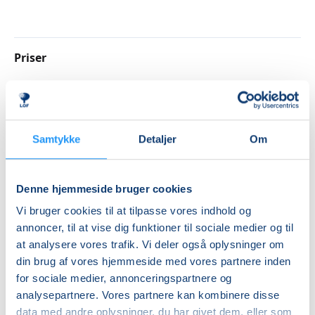
refleksioner. Forløbet foregår i et trygt, respektfuldt
og fortroligt rum, som sættes af psykoterapeuterne
Heidi og Karina.
Priser
Ved du allerede nu, at du gerne vil deltage i
Hensyntagende
gruppeforløbet med opstart d. 15. september i
Slagelse, kan du tilmelde dig
her.
DKK 0,00
Samtykke
Detaljer
Om
Info
Nummer
Denne hjemmeside bruger cookies
3262580GRATIS
Vi bruger cookies til at tilpasse vores indhold og
Mødegang
annoncer, til at vise dig funktioner til sociale medier og til
mandag 17.08.2026, kl. 19.00 - 19.30
at analysere vores trafik. Vi deler også oplysninger om
din brug af vores hjemmeside med vores partnere inden
Antal mødegange
for sociale medier, annonceringspartnere og
1
mødegang
analysepartnere. Vores partnere kan kombinere disse
Adresse
data med andre oplysninger, du har givet dem, eller som