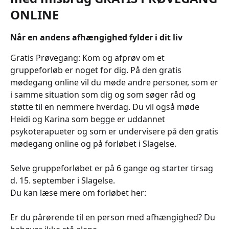
ONLINE
Når en andens afhængighed fylder i dit liv
Gratis Prøvegang: Kom og afprøv om et
gruppeforløb er noget for dig. På den gratis
mødegang online vil du møde andre personer, som er
i samme situation som dig og som søger råd og
støtte til en nemmere hverdag. Du vil også møde
Heidi og Karina som begge er uddannet
psykoterapueter og som er undervisere på den gratis
mødegang online og på forløbet i Slagelse.
Selve gruppeforløbet er på 6 gange og starter tirsag
d. 15. september i Slagelse.
Du kan læse mere om forløbet her:
Er du pårørende til en person med afhængighed? Du