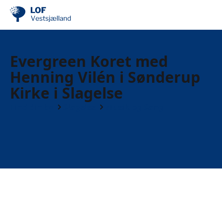
Evergreen Koret med
Henning Vilén i Sønderup
Kirke i Slagelse
Find din by
Slagelse
Musik og Sang