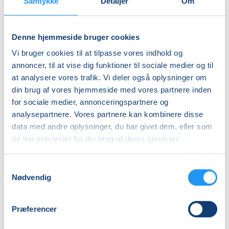
Samtykke
Detaljer
Om
Adresse
Sønderup Kirke, Sønderupvej 6, 4200
, Slagelse
Denne hjemmeside bruger cookies
(Menighedssalen)
Se på kort
Vi bruger cookies til at tilpasse vores indhold og
annoncer, til at vise dig funktioner til sociale medier og til
at analysere vores trafik. Vi deler også oplysninger om
Praktiske oplysninger
din brug af vores hjemmeside med vores partnere inden
for sociale medier, annonceringspartnere og
Mødegange
analysepartnere. Vores partnere kan kombinere disse
data med andre oplysninger, du har givet dem, eller som
de har indsamlet fra din brug af deres tjenester.
Samtykkevalg
Nødvendig
Relaterede hold
Præferencer