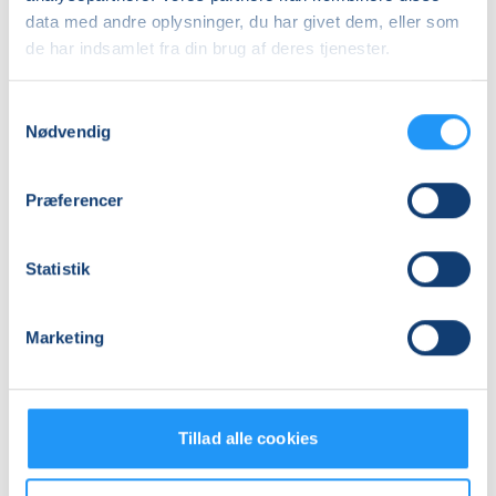
Adresse
data med andre oplysninger, du har givet dem, eller som
de har indsamlet fra din brug af deres tjenester.
Slagelse Hallen, Parkvej 33, 4200
, Slagelse
(Lektiecafé/klublokale 1. sal)
Se på kort
Samtykkevalg
Nødvendig
Praktiske oplysninger
Præferencer
Mødegange
Statistik
Marketing
Relaterede hold
Tillad alle cookies