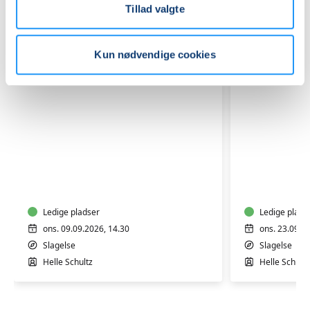
Tillad valgte
Kun nødvendige cookies
Knipling
Knipling
-
-
begynder
er
og
det
let
Ledige pladser
noget
Ledige plads
øvet
for
ons. 09.09.2026, 14.30
ons. 23.09.2
i
mig?
Slagelse
Slagelse
Slagelse
GRATIS
Helle Schultz
Helle Schultz
PRØVEG