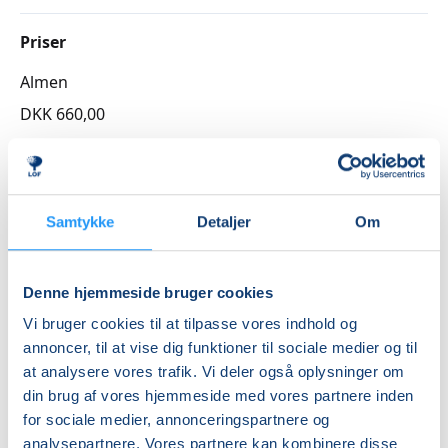
Priser
Almen
DKK 660,00
Info
Nummer
Samtykke
Detaljer
Om
3262561
Første mødegang
Denne hjemmeside bruger cookies
mandag 21.09.2026, kl. 16.30 - 18.00
Vi bruger cookies til at tilpasse vores indhold og
Sidste mødegang
annoncer, til at vise dig funktioner til sociale medier og til
mandag 09.11.2026, kl. 16.30 - 18.00
at analysere vores trafik. Vi deler også oplysninger om
din brug af vores hjemmeside med vores partnere inden
Antal mødegange
for sociale medier, annonceringspartnere og
7
mødegange
analysepartnere. Vores partnere kan kombinere disse