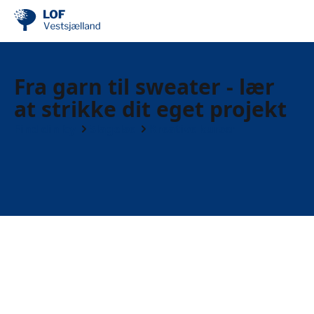
Fra garn til sweater - lær
at strikke dit eget projekt
Find din by
Slagelse
Kreative kurser