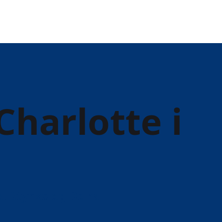
harlotte i
s, Styrke og Dans