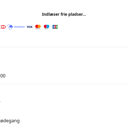
Indlæser frie pladser...
,00
r
mødegang