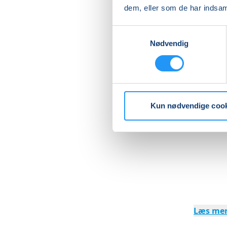
omkring 
dem, eller som de har indsaml
forbræn
Samtykkevalg
Nødvendig
En time 
Så kom o
Kun nødvendige coo
Læs me