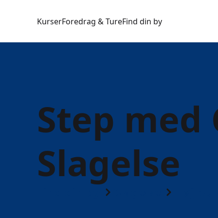
Kurser
Foredrag & Ture
Find din by
Step med C
Slagelse
Find din by
Slagelse
Høj pul