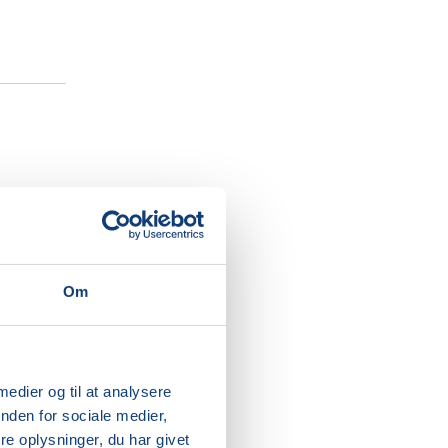
idig med,
n.
Om
dition.
ation på,
 medier og til at analysere
grafi
nden for sociale medier,
in på og
e oplysninger, du har givet