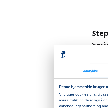
Step
Sjov på
Step er 
at der s
Samtykke
Step er 
Step er 
Denne hjemmeside bruger c
samtidig
Vi bruger cookies til at tilpas
Timen er
vores trafik. Vi deler også 
med muli
annonceringspartnere og anal