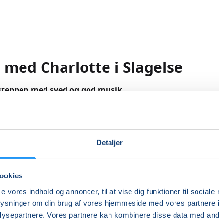
 med Charlotte i Slagelse
 steppen med sved og god musik
for dig, der gerne vil have pulsen op og have det sjovt samt
pilles god musik og vi “danser” rundt om og oppe på bænke
Detaljer
energifyldt og sjov træning, der giver dig både styrke og kon
også en fantastisk måde at forbedre din balance og koordin
ookies
 med at vi forbrænder kalorier og toner kroppen.
se vores indhold og annoncer, til at vise dig funktioner til sociale
 tempofyldt og med plads til alle, der kan lide en sjov koreo
oplysninger om din brug af vores hjemmeside med vores partnere i
ghed for lettere/sværere alternativer. Kombinationen af tr
ysepartnere. Vores partnere kan kombinere disse data med andr