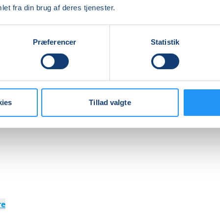
steppen er en blanding for at holde intensiteten høj og gi
et fra din brug af deres tjenester.
ding
Præferencer
Statistik
med masser af rytmisk konditionstræning på en stepbænk
g få sved på panden og glæde i kroppen.
kies
Tillad valgte
re