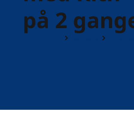
på 2 gang
Find din by
Slagelse
Fyraft