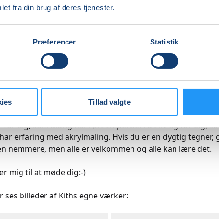
et fra din brug af deres tjenester.
rkshop er for dig, der kan li’ at fordybe dig med maleriet
e facetter. På kurset gengiver vi genkendelige figurer, ge
Præferencer
Statistik
menter der findes i den virkelige verden - enten realistisk el
listisk måde. I modsætning til det abstrakte maleri, arbejde
, kropspositurer og realistiske træk.
 også at arbejde med skygger og overgange i farverne og v
farver ud fra de tre grundfarver.
kies
Tillad valgte
 for dig, som aldrig har rørt en pensel i dit liv og for dig, s
 har erfaring med akrylmaling. Hvis du er en dygtig tegner, 
n nemmere, men alle er velkommen og alle kan lære det.
r mig til at møde dig:-)
 ses billeder af Kiths egne værker: