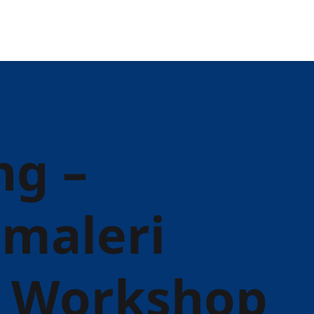
ng –
 maleri
- Workshop