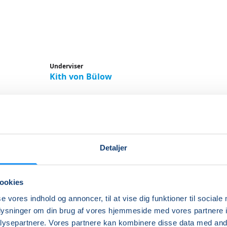
Underviser
Kith von Bülow
Detaljer
lmaling – Figurativt maleri m
 - Workshop på 2 gange
ookies
se vores indhold og annoncer, til at vise dig funktioner til sociale
ordyb dig i den kreative proces, det er at skabe dit helt 
oplysninger om din brug af vores hjemmeside med vores partnere i
ysepartnere. Vores partnere kan kombinere disse data med andr