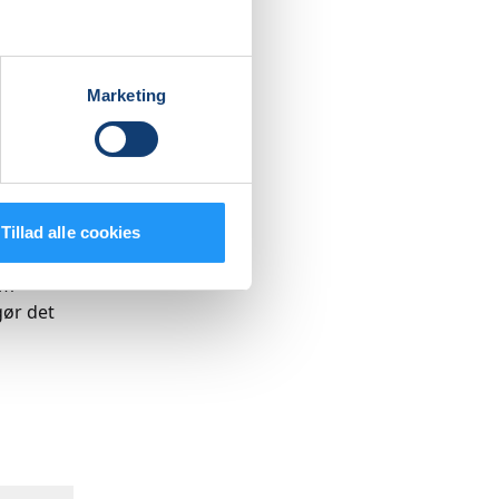
s mange
nstande
Marketing
ler på en
r vi med
i
Tillad alle cookies
om
gør det