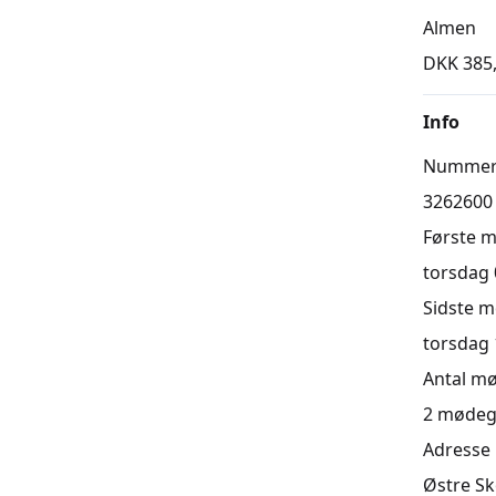
Almen
DKK 385
Info
Numme
3262600
Første 
torsdag 0
Sidste 
torsdag 1
Antal m
2
mødeg
Adresse
Østre Sk