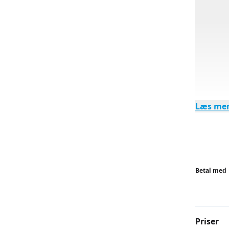
Læs me
Betal med
Priser