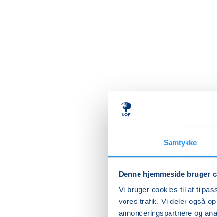
Samtykke
Akry
Kith
Denne hjemmeside bruger c
Vi bruger cookies til at tilpas
Kom og f
vores trafik. Vi deler også 
maleri
annonceringspartnere og anal