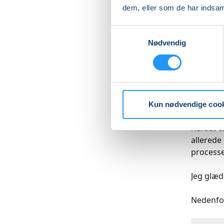
dem, eller som de har indsaml
Denne wo
spændend
Samtykkevalg
Nødvendig
eller ele
mere sti
detaljen
Du lærer
blander 
Kun nødvendige coo
Kurset er
allerede
processe
Jeg glæde
Nedenfor