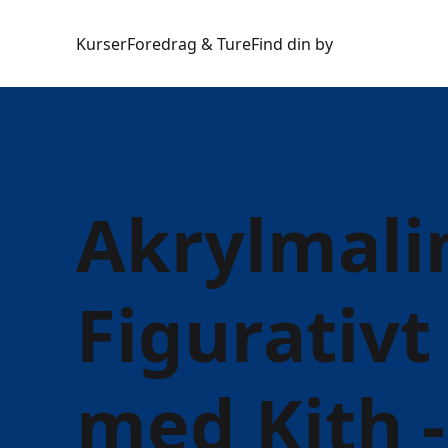
Kurser
Foredrag & Ture
Find din by
Akrylmali
Figurativt
med Kith 