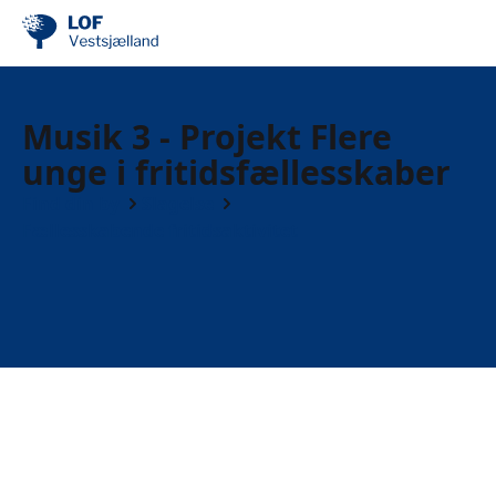
Musik 3 - Projekt Flere
unge i fritidsfællesskaber
Find din by
Slagelse
Fællesskabende fritidsaktivitet