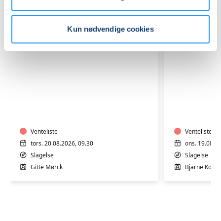
Kun nødvendige cookies
Kunst
D
og
&
Krea
D
3
3
-
Venteliste
-
Venteliste
Projekt
Projekt
tors. 20.08.2026, 09.30
ons. 19.08.2
Flere
Flere
Slagelse
Slagelse
unge
unge
Gitte Mørck
Bjarne Korn
i
i
fritidsfællesskaber
fritidsfæ