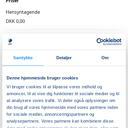
mødes i et lille hold, hvor der både er pauser og plads
Priser
til bare at være i rummet. Kom, som du er - og vær
Hensyntagende
med til at skabe musik på din måde.
DKK 0,00
Info
Nummer
2621040
Samtykke
Detaljer
Om
Første mødegang
onsdag 26.08.2026, kl. 13.30 - 16.00
Denne hjemmeside bruger cookies
Sidste mødegang
Vi bruger cookies til at tilpasse vores indhold og
onsdag 16.12.2026, kl. 13.30 - 16.00
annoncer, til at vise dig funktioner til sociale medier og til
at analysere vores trafik. Vi deler også oplysninger om
Antal mødegange
din brug af vores hjemmeside med vores partnere inden
16
mødegange
for sociale medier, annonceringspartnere og
Adresse
analysepartnere. Vores partnere kan kombinere disse
data med andre oplysninger, du har givet dem, eller som