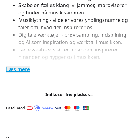
Skabe en fælles klang- vi jammer, improviserer
og finder på musik sammen.
Musiklytning - vi deler vores yndlingsnumre og
taler om, hvad der inspirerer os.
Digitale værktøjer - prøv sampling, indspilning
og Al som inspiration og værktøj i musikken.
Fællesskab - vi støtter hinanden, inspirerer
hinanden og hygger os i musikken.
Læs mere
Sådan foregår det:
Vi mødes i et åbent og afslappet rum, hvor vi først
finder vores instrumenter og ideer frem. Nogle
Indlæser frie pladser...
gange spiller vi på noget kendt, andre gange skaber
vi noget helt nyt. Vi lytter til musik, snakker om den -
Betal med
og vigtigst af alt: Vi spiller sammen og har det sjovt.
Her er plads til alle niveauer og musiksmage. Vi