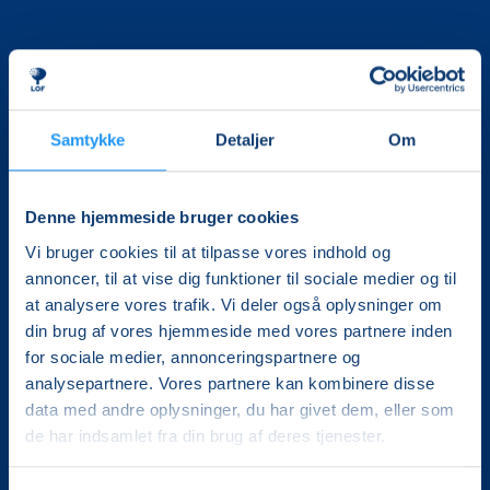
Samtykke
Detaljer
Om
Det, der er vigtigt for samfundet, er vigtigt for os
Denne hjemmeside bruger cookies
Vi skaber rammerne for meningsfulde møder mellem
mere end 100.000 deltagere i hele landet med kurser,
Vi bruger cookies til at tilpasse vores indhold og
foredrag og oplevelser.
annoncer, til at vise dig funktioner til sociale medier og til
at analysere vores trafik. Vi deler også oplysninger om
LOF Vestsjælland
din brug af vores hjemmeside med vores partnere inden
Gl. Torv 4A, 1.
for sociale medier, annonceringspartnere og
4200 Slagelse
analysepartnere. Vores partnere kan kombinere disse
CVR. 30228510
data med andre oplysninger, du har givet dem, eller som
Tlf.: 5852 5681
de har indsamlet fra din brug af deres tjenester.
Mail:
lof@lofvest.dk