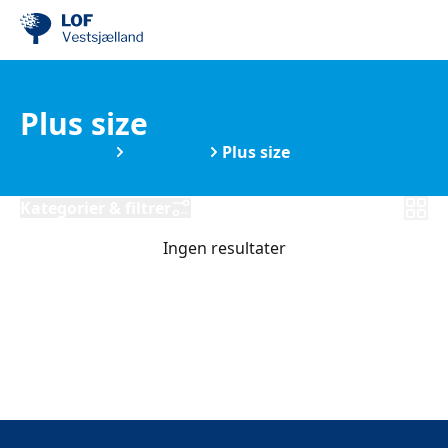
Plus size
Find din by
Skælskør
Plus size
Kategorier & filtrer
Ingen resultater