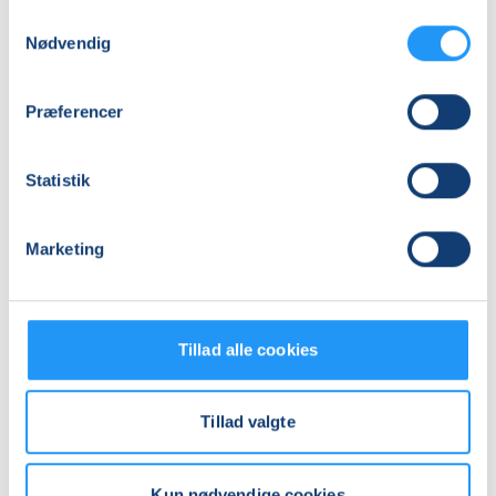
Samtykkevalg
Mødegange
Nødvendig
Præferencer
Statistik
Marketing
Relaterede hold
Tillad alle cookies
Tillad valgte
Kun nødvendige cookies