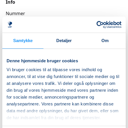
Info
Nummer
3262533
Første mødegang
torsdag 27.08.2026, kl. 11.30 - 12.15
Samtykke
Detaljer
Om
Sidste mødegang
torsdag 05.11.2026, kl. 11.30 - 12.15
Denne hjemmeside bruger cookies
Antal mødegange
Vi bruger cookies til at tilpasse vores indhold og
annoncer, til at vise dig funktioner til sociale medier og til
10
mødegange
at analysere vores trafik. Vi deler også oplysninger om
Adresse
din brug af vores hjemmeside med vores partnere inden
Sano, Center for Sundhed og Tr, Slagelsevej 32, 4230
,
for sociale medier, annonceringspartnere og
Skælskør
(Varmtvandsbassinet)
analysepartnere. Vores partnere kan kombinere disse
Se på kort
data med andre oplysninger, du har givet dem, eller som
de har indsamlet fra din brug af deres tjenester.
Praktiske oplysninger