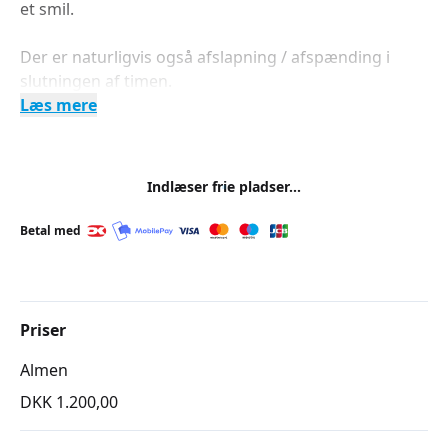
et smil.
Der er naturligvis også afslapning / afspænding i
slutningen af timen.
Læs mere
Indlæser frie pladser...
Betal med
Priser
Almen
DKK 1.200,00