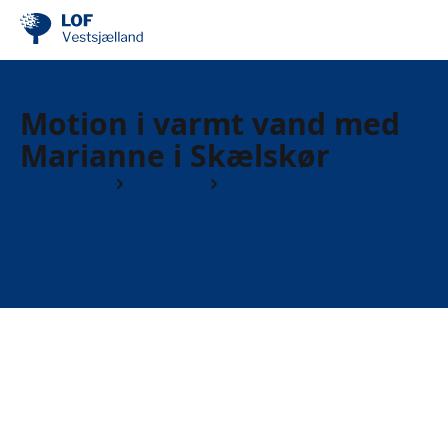
Motion i varmt vand med
Marianne i Skælskør
Find din by
Skælskør
Motion i varmt vand