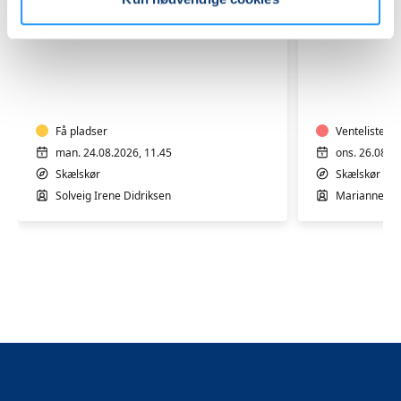
Aquatræning
Motion
i
i
varmt
varmt
vand
vand
for
Få pladser
med
Venteliste
personer
Mariann
man. 24.08.2026, 11.45
ons. 26.08.2
med
i
Skælskør
Skælskør
fysisk
Skælskør
Solveig Irene Didriksen
Marianne Ol
eller
psykisk
handicap