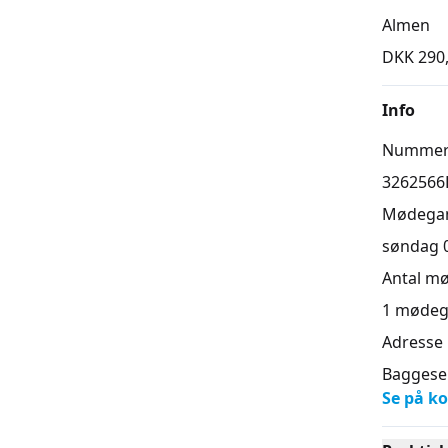
Almen
DKK 290
Info
Numme
3262566
Mødega
søndag 04
Antal m
1
mødeg
Adresse
Baggesen
Se på ko