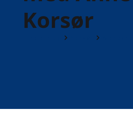
Korsør
Find din by
Korsør
Worksho