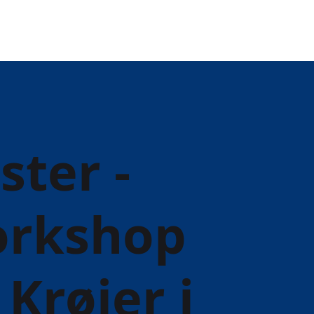
ter -
orkshop
Krøjer i