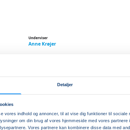
Underviser
Anne Krøjer
Detaljer
rblomster - Kreativ workshop
Anne Krøjer i Korsør
ookies
se vores indhold og annoncer, til at vise dig funktioner til sociale
i det farverige univers med crepepapir og lær at skabe d
oplysninger om din brug af vores hjemmeside med vores partnere i
ukke papirblomster
ysepartnere. Vores partnere kan kombinere disse data med andr