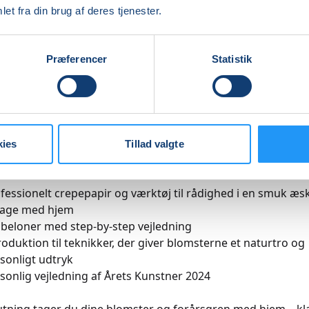
et fra din brug af deres tjenester.
 egen buket afstemt efter årstiden
Præferencer
Statistik
i et magisk univers af farver, blomster og kreativ fordybelse
rkshop lærer du at skabe:
smukke papirblomster
gren med blade afstemt efter årstiden
kies
Tillad valgte
fessionelt crepepapir og værktøj til rådighed i en smuk æske
tage med hjem
beloner med step-by-step vejledning
roduktion til teknikker, der giver blomsterne et naturtro og
sonligt udtryk
sonlig vejledning af Årets Kunstner 2024