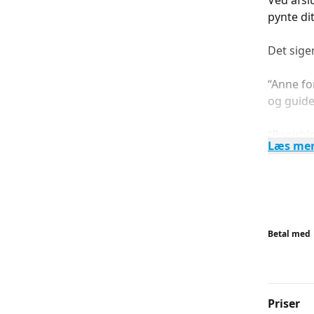
Ved afsl
pynte dit
Det sige
“Anne fo
og guide
“Papirbl
Læs me
vanedan
Følg med
Instagr
Faceboo
Betal med
BEMÆRK: 
Anne Krø
Priser