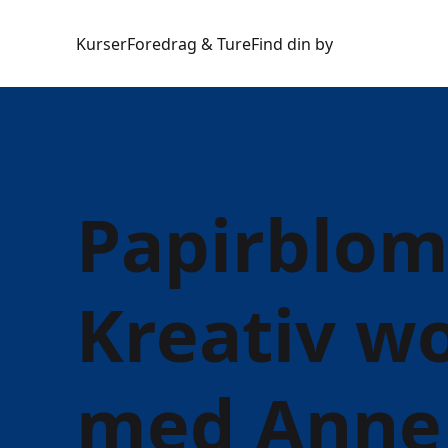
Kurser
Foredrag & Ture
Find din by
Papirbloms
Kreativ w
med Anne 