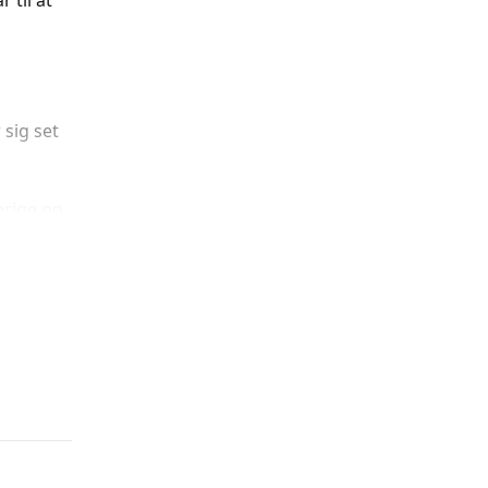
 til at
 sig set
erige og
derviser