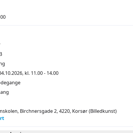
,00
r
B
ng
.10.2026, kl. 11.00 - 14.00
ødegange
ang
skolen, Birchnersgade 2, 4220
, Korsør
(Billedkunst)
rt