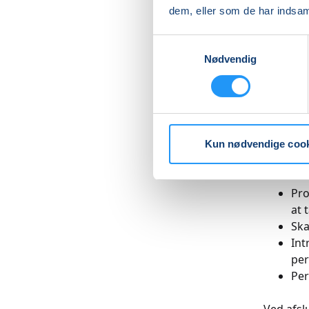
dem, eller som de har indsaml
Skab din
Samtykkevalg
Nødvendig
Dyk ned 
denne wo
To 
En 
Kun nødvendige coo
Du får:
Pro
at 
Ska
Int
per
Per